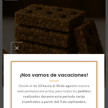
¡Nos vamos de vacaciones!
Desde el día
13 hasta el 30 de agosto
nuestra
RECETAS
web permanecerá activa, pero todos los
pedidos
Barritas energéticas caseras con
realizados durante este periodo serán
tramitados a partir del 3 de septiembre.
avena, frutos secos y semillas