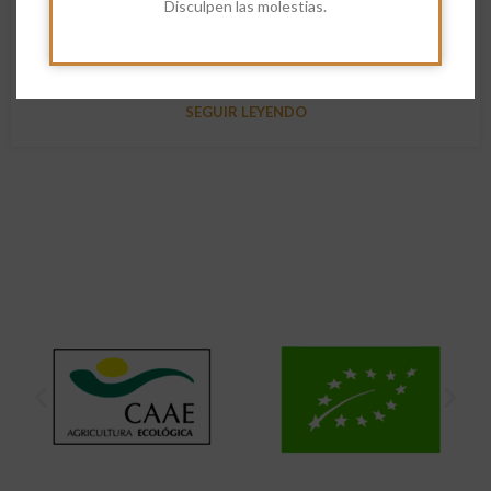
Disculpen las molestias.
NimioEstudio
El snack saludable y práctico que siempre querrás llevar
contigo Introducción ...
SEGUIR LEYENDO