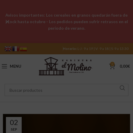
Avisos importantes: Los cereales en granos quedarán fuera de
stock hasta octubre - Los pedidos pueden sufrir retrasos en el
período de verano.
Horario:
L-J: 9 a 19 | V: 9 a 18 | S: 9 a 13:30
0
MENU
0,00
€
02
SEP