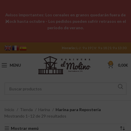
Avisos importantes: Los cereales en granos quedarán fuera de
stock hasta octubre - Los pedidos pueden sufrir retrasos en el
período de verano.
Horario:
L-J: 9 a 19 | V: 9 a 18 | S: 9 a 13:30
0
MENU
0,00
€
Inicio
Tienda
Harina
Harina para Repostería
Mostrando 1–12 de 29 resultados
Mostrar menú