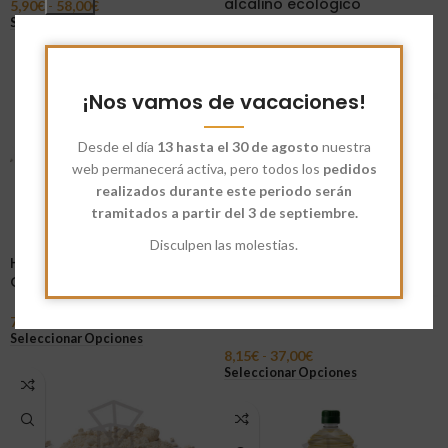
alcalino ecológico
5,90
€
-
58,00
€
Seleccionar Opciones
5
14,76
€
-
29,08
€
Seleccionar Opciones
¡Nos vamos de vacaciones!
Desde el día
13 hasta el 30 de agosto
nuestra
web permanecerá activa, pero todos los
pedidos
realizados durante este periodo serán
tramitados a partir del 3 de septiembre.
Disculpen las molestias.
Harina Ecológica Blanca
Candeal 120W
Harina Blanca Fuerza 350W
7,55
€
-
34,00
€
Seleccionar Opciones
8,15
€
-
37,00
€
Seleccionar Opciones