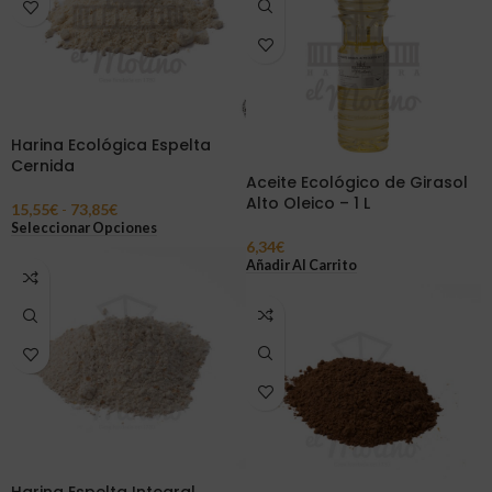
Harina Ecológica Espelta
Cernida
Aceite Ecológico de Girasol
Alto Oleico – 1 L
15,55
€
-
73,85
€
Seleccionar Opciones
6,34
€
Añadir Al Carrito