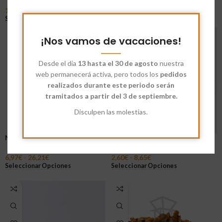
5
1,75
€
-
5,32
€
6,45
€
-
24,13
€
Seleccionar Opciones
Seleccionar Opciones
¡Nos vamos de vacaciones!
Desde el día
13 hasta el 30 de agosto
nuestra
web permanecerá activa, pero todos los
pedidos
realizados durante este periodo serán
tramitados a partir del 3 de septiembre.
Disculpen las molestias.
Nueces de Macadamia
Chufa Entera
6,97
€
-
26,21
€
2,60
€
-
8,65
€
Seleccionar Opciones
Seleccionar Opciones