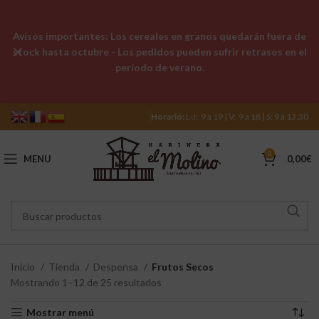
Avisos importantes: Los cereales en granos quedarán fuera de
stock hasta octubre - Los pedidos pueden sufrir retrasos en el
período de verano.
Horario:
L-J: 9 a 19 | V: 9 a 18 | S: 9 a 13:30
0
MENU
0,00
€
Inicio
Tienda
Despensa
Frutos Secos
Mostrando 1–12 de 25 resultados
Mostrar menú