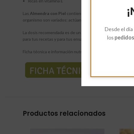
Ricas en vitamina E
¡
Las
Almendra con Piel
contienen un antioxidante muy poten
organismo son variados: actúan fortaleciendo huesos, corazón,
Desde el día
La dosis recomendada es de un puñado o dos al día (unos 1
los
pedidos 
para tus recetas y para tus ensaladas.
Ficha técnica e información nutricional:
Productos relacionados