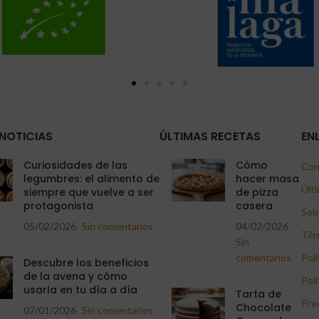
NOTICIAS
ÚLTIMAS RECETAS
EN
Curiosidades de las
Cómo
Con
legumbres: el alimento de
hacer masa
Últi
siempre que vuelve a ser
de pizza
protagonista
casera
Sob
05/02/2026
Sin comentarios
04/02/2026
Tér
Sin
comentarios
Polí
Descubre los beneficios
de la avena y cómo
Polí
usarla en tu día a día
Tarta de
Pre
Chocolate
07/01/2026
Sin comentarios