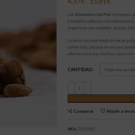
4,37
€
-
15,81
€
Las
Almendra con Piel
contienen un
y también reductor del colesterol. 
organismo son variados: actúan forta
La dosis recomendada es de un puña
comer más, porque en exceso pueden
aderezo para tus recetas y para tus
CANTIDAD
Comparar
Añadir a des
SKU:
7215025