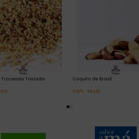
a Troceada Tostada
Coquito de Brasil
,95
€
9,07
€
-
34,61
€
ar Opciones
Seleccionar Opciones