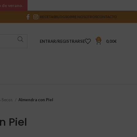
o de verano.
RECETAS
BLOG
SOBRE NOSOTROS
CONTACTO
0
ENTRAR/REGISTRARSE
0,00
€
s Secos
Almendra con Piel
 Piel