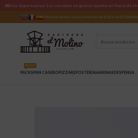
Avisos importantes: Los cereales en granos quedarán fuera de sto
Horario Verano: Lunes a Viernes de 8:00 a 14:00 | Sábad
NUEVO
PACKS
PAN CASERO
PIZZA
REPOSTERÍA
HARINAS
DESPENSA