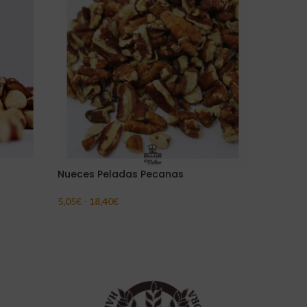
Nueces Peladas Pecanas
Pistacho
5,05
€
-
18,40
€
10,16
€
-
3
Seleccionar Opciones
Seleccion