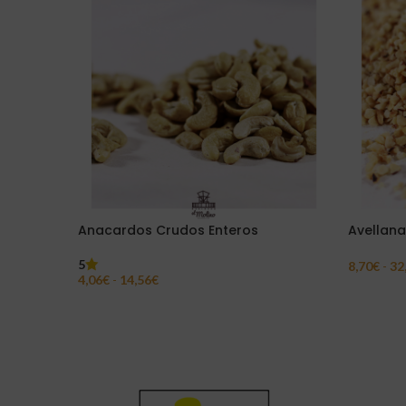
Anacardos Crudos Enteros
Avellan
5
8,70
€
-
32
4,06
€
-
14,56
€
Seleccion
Seleccionar Opciones