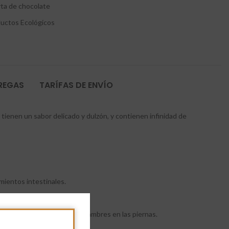
rta de chocolate
uctos Ecológicos
TREGAS
TARÍFAS DE ENVÍO
tienen un sabor delicado y dulzón, y contienen infinidad de
imientos intestinales.
ueleto y también evita los calambres en las piernas.