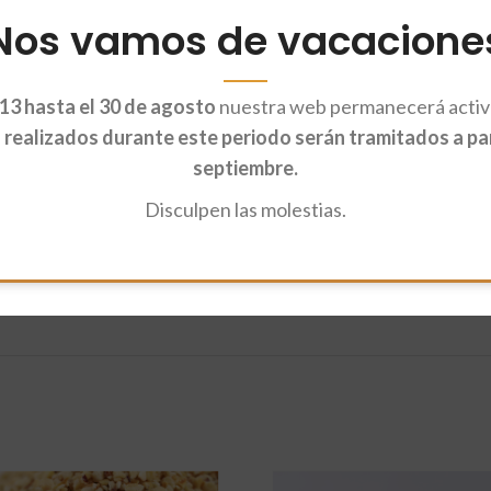
Nos vamos de vacacione
te, con efecto antienvejecimiento y también reductor del colesterol. Lo
 piel, ojos, pelo, etc.
13 hasta el 30 de agosto
nuestra web permanecerá activa
2-25 gramos). Tampoco hay que comer más, porque en exceso pueden resu
realizados durante este periodo serán tramitados a part
septiembre.
Disculpen las molestias.