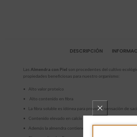
DESCRIPCIÓN
INFORMAC
Las
Almendra con Piel
son procedentes del cultivo ecológic
propiedades beneficiosas para nuestro organismo:
Alto valor proteico
Alto contenido en fibra
La fibra soluble es idónea para provocar sensación de saci
Contenido elevado en calcio
Además la almendra contiene también otro mineral valioso p