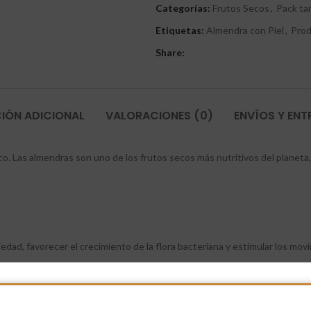
Categorías:
Frutos Secos
,
Pack ta
Etiquetas:
Almendra con Piel
,
Prod
Share:
IÓN ADICIONAL
VALORACIONES (0)
ENVÍOS Y EN
o. Las almendras son uno de los frutos secos más nutritivos del planeta, 
edad, favorecer el crecimiento de la flora bacteriana y estimular los mov
ara los huesos, el magnesio, que facilita la fijación del calcio en el esq