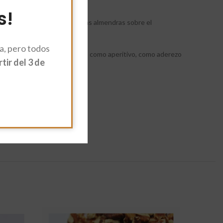
s!
s efectos beneficiosos de las almendras sobre el
, pero todos
ltar indigestas. Son ideales como aperitivo, como aderezo
ir del 3 de