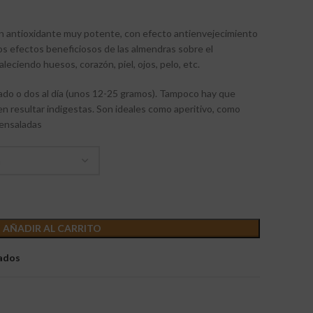
 antioxidante muy potente, con efecto antienvejecimiento
Los efectos beneficiosos de las almendras sobre el
leciendo huesos, corazón, piel, ojos, pelo, etc.
do o dos al día (unos 12-25 gramos). Tampoco hay que
 resultar indigestas. Son ideales como aperitivo, como
 ensaladas
AÑADIR AL CARRITO
eados