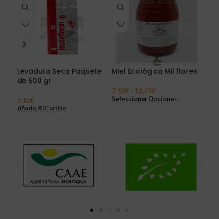
Levadura Seca Paquete
Miel Ecológica Mil flores
Pol
de 500 gr
7,50
€
-
13,25
€
12,
Seleccionar Opciones
Añad
5,10
€
Añadir Al Carrito