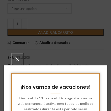
AÑADIR AL CARRITO
Comparar
Añadir a deseados
SKU:
7215205
Categorías:
Despensa
,
Frutos Secos
,
Pack tarta de
chocolate
Etiqueta:
Nueces Pacanas Granito
¡Nos vamos de vacaciones!
Share:
Desde el día
13 hasta el 30 de agosto
nuestra
Descripción
web permanecerá activa, pero todos los
pedidos
realizados durante este periodo serán