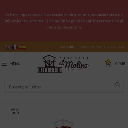
Avisos importantes: Los cereales en granos quedarán fuera de
stock hasta octubre - Los pedidos pueden sufrir retrasos en el
período de verano.
Horario:
L-J: 9 a 19 | V: 9 a 18 | S: 9 a 13:30
0
MENU
0,00
€
AGOT
ADO