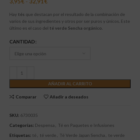
3,95
€
-
32,91
€
Hay
tés
que destacan por el resultado de la combinación de
varios de sus ingredientes y otros por ser puros y únicos. Este
último es el caso del
té verde Sencha
orgánico
.
CANTIDAD
AÑADIR AL CARRITO
Comparar
Añadir a deseados
SKU:
6730035
Categorías:
Despensa
,
Té en Paquetes e Infusiones
Etiquetas:
té
,
té verde
,
Té Verde Japan Sencha
,
te verde