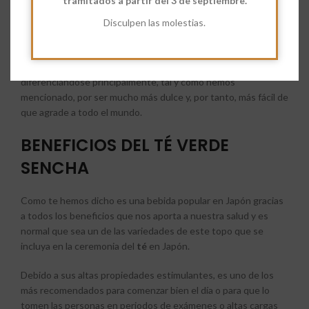
tramitados a partir del 3 de septiembre.
el que consumen de forma habitual las mujeres japonesas,
entre horas y en la Ceremonia Del
Disculpen las molestias.
Té
y es utilizado como
remedio natural para cuidar de su salud.
Comparte las mismas propiedades que el resto de tés verdes,
diferenciándose principalmente, tal y como hemos
mencionado, por ser mucho más dulce y, por tanto, más fácil de
que agrade a todo el mundo.
BENEFICIOS DEL TÉ VERDE
SENCHA
Como te hemos dicho es una bebida popular en Japón gracias
a todos los beneficios que nos aporta a nuestra salud y es
normal que sea un de las variedades de este topo que se
incluya en la ceremonia del
té
en Japón.
Debido a sus altas propiedades estimulantes, es uno de los
más recomendados para comenzar bien el día o para que lo
tomen las personas en periodos de exámenes o altas cargas