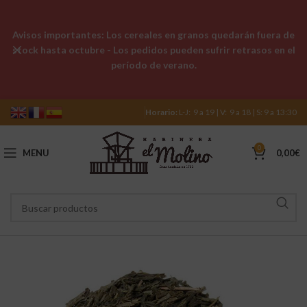
Avisos importantes: Los cereales en granos quedarán fuera de
stock hasta octubre - Los pedidos pueden sufrir retrasos en el
período de verano.
Horario:
L-J: 9 a 19 | V: 9 a 18 | S: 9 a 13:30
0
MENU
0,00
€