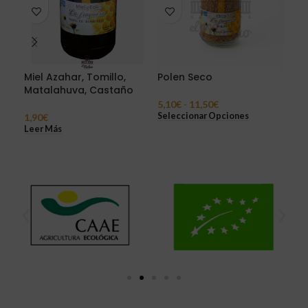
Miel Azahar, Tomillo,
Polen Seco
Cil
Matalahuva, Castaño
eco
5,10
€
-
11,50
€
Seleccionar Opciones
1,90
€
1,4
Leer Más
Sel