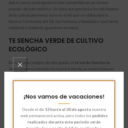
dulce y poco astringente lo han convertido en un té muy
popular del país asiático. Un dato que gustará a los mitómanos
de la cultura japonesa: éste es el
té
que se utiliza para la
famosa Ceremonia del
Té
, tan hermosa y llamativa y que tanta
sabiduría y tradición guarda en su hacer.
TE SENCHA VERDE DE CULTIVO
ECOLÓGICO
De cultivo ecológico de alto grado, el
té verde Sencha
de
Japón que encontrarás en nuestra tienda se caracteriza por
ser muy aromático y cuenta con minerales como ácido fólico,
fósforo, potasio y vitamina y especialmente en calcio, como
puedes ver sus hojas están llenas de nutrientes y es la mejor
opción para nuestro organismo.
¡Nos vamos de vacaciones!
Uno de los tipos de
té
de Japón que es muy bueno tanto para
Desde el día
13 hasta el 30 de agosto
nuestra
hombres como para mujeres, siendo idóneo para ellas,
web permanecerá activa, pero todos los
pedidos
especialmente durante la fase de menopausia y sus huesos se
realizados durante este periodo serán
ven resentidos. No en vano, por ésta y otras propiedades, es