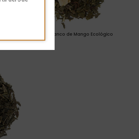
áneo
Té Verde y Blanco de Mango Ecológico
5,70
€
-
50,35
€
Seleccionar Opciones