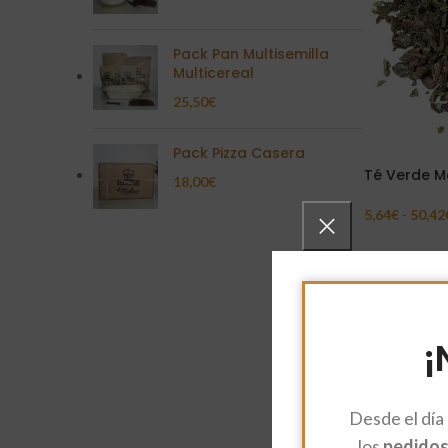
Pack Pan Multisemilla
Multicereal
25,50
€
Pack Pizza Casera
Té Verde M
18,00
€
5,64
€
-
50,42
Seleccionar 
¡
Desde el día
los
pedidos 