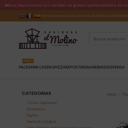
Avisos importantes: Los cereales en granos quedarán fuera de sto
Horario Verano: Lunes a Viernes de 8:00 a 14:00 | Sábad
NUEVO
PACKS
PAN CASERO
PIZZA
REPOSTERÍA
HARINAS
DESPENSA
CATEGORIAS
Inicio
Ti
Cocina Japonesa
Despensa
Harina
Harina Ecológica
Ingredientes para croquetas caseras