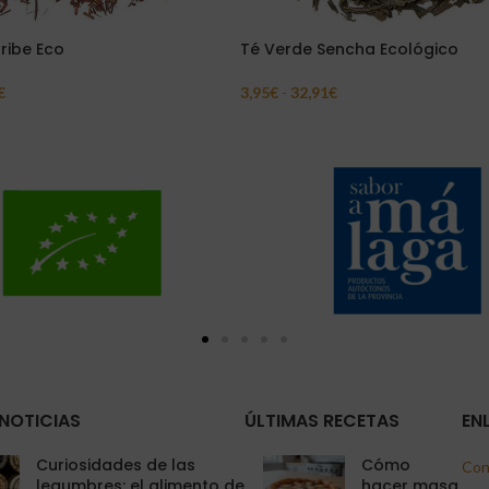
ribe Eco
Té Verde Sencha Ecológico
€
3,95
€
-
32,91
€
Opciones
Seleccionar Opciones
NOTICIAS
ÚLTIMAS RECETAS
EN
Curiosidades de las
Cómo
Con
legumbres: el alimento de
hacer masa