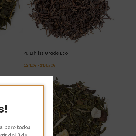
Pu Erh 1st Grade Eco
12,10
€
-
114,50
€
Seleccionar Opciones
AGO
TADO
s!
, pero todos
ir del 3 de