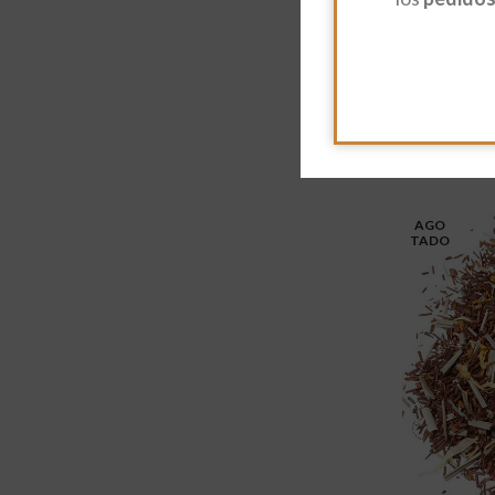
Té Blanco 
11,85
€
-
112,
Seleccionar 
AGO
TADO