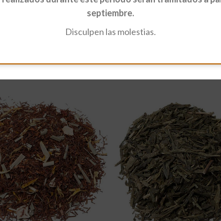
septiembre.
Disculpen las molestias.
Pai Mu Tan Ecológico
Té Negro Sueños Del Mediterr
00
€
6,60
€
-
59,15
€
Opciones
Seleccionar Opciones