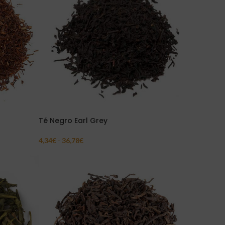
Té Negro Earl Grey
4,34
€
-
36,78
€
Seleccionar Opciones