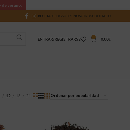
o de verano.
RECETAS
BLOG
SOBRE NOSOTROS
CONTACTO
0
ENTRAR/REGISTRARSE
0,00
€
9
12
18
24