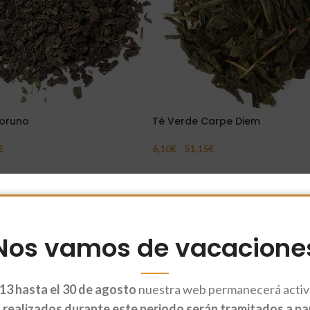
oruno
Té Verde Carpe Diem
€
6,10
€
-
51,15
€
Opciones
Seleccionar Opciones
Nos vamos de vacacione
13 hasta el 30 de agosto
nuestra web permanecerá activa
realizados durante este periodo serán tramitados a part