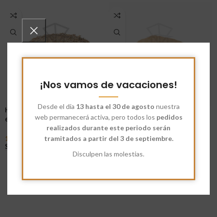
¡Nos vamos de vacaciones!
Desde el día
13 hasta el 30 de agosto
nuestra
Harina de centeno troceado
Harina amaranto ecológica
web permanecerá activa, pero todos los
pedidos
ecológico
realizados durante este periodo serán
5,30
€
-
10,60
€
Seleccionar Opciones
1,90
€
-
34,75
tramitados a partir del 3 de septiembre.
€
Seleccionar Opciones
Disculpen las molestias.