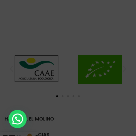
HARINERA EL MOLINO
ÚLTIMAS NOTICIAS
0