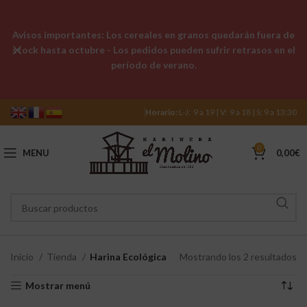
Avisos importantes: Los cereales en granos quedarán fuera de
stock hasta octubre - Los pedidos pueden sufrir retrasos en el
período de verano.
Horario:
L-J: 9 a 19 | V: 9 a 18 | S: 9 a 13:30
0
MENU
0,00
€
Inicio
Tienda
Harina Ecológica
Mostrando los 2 resultados
Mostrar menú