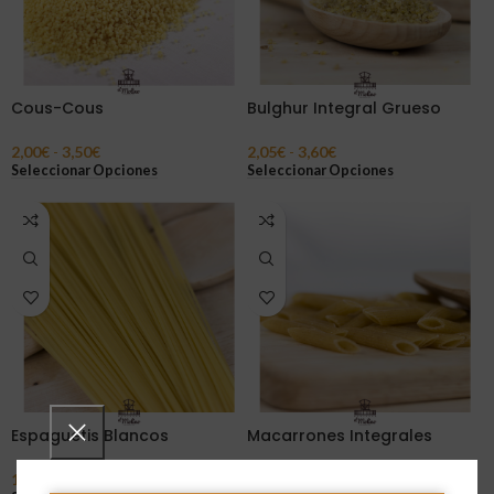
Cous-Cous
Bulghur Integral Grueso
2,00
€
-
3,50
€
2,05
€
-
3,60
€
Seleccionar Opciones
Seleccionar Opciones
Espaguetis Blancos
Macarrones Integrales
1,76
€
-
3,08
€
1,76
€
-
3,08
€