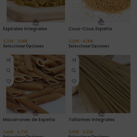
Espirales Integrales
Cous-Cous Espelta
1,76
€
-
3,08
€
3,20
€
-
6,00
€
Seleccionar Opciones
Seleccionar Opciones
Macarrones de Espelta
Tallarines Integrales
3,60
€
-
6,75
€
3,40
€
-
6,35
€
Seleccionar Opciones
Seleccionar Opciones