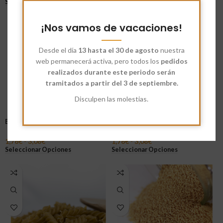
Seleccionar Opciones
Seleccionar Opciones
¡Nos vamos de vacaciones!
Desde el día
13 hasta el 30 de agosto
nuestra
web permanecerá activa, pero todos los
pedidos
realizados durante este periodo serán
tramitados a partir del 3 de septiembre.
Disculpen las molestias.
Espaguetis Integrales
Macarrones Blancos
1,76
€
-
3,08
€
1,76
€
-
3,08
€
Seleccionar Opciones
Seleccionar Opciones