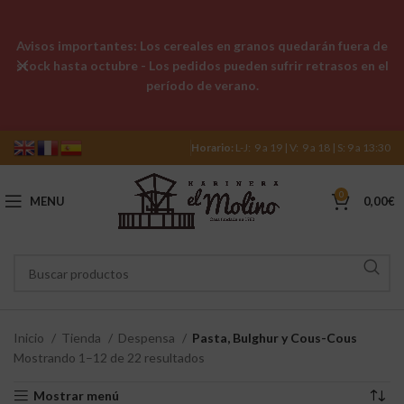
Avisos importantes: Los cereales en granos quedarán fuera de
stock hasta octubre - Los pedidos pueden sufrir retrasos en el
período de verano.
Horario:
L-J: 9 a 19 | V: 9 a 18 | S: 9 a 13:30
0
MENU
0,00
€
Inicio
Tienda
Despensa
Pasta, Bulghur y Cous-Cous
Mostrando 1–12 de 22 resultados
Mostrar menú