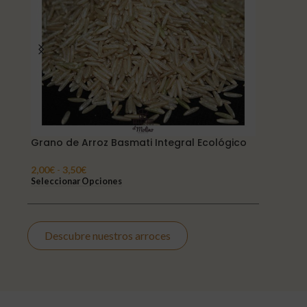
co
Grano de Arroz Basmati Integral Ecológico
Grano de
2,00
€
-
3,50
€
2,75
€
-
5,
Seleccionar Opciones
Seleccion
Descubre nuestros arroces