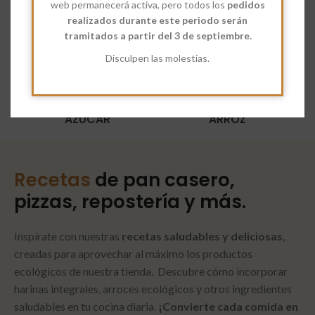
web permanecerá activa, pero todos los
pedidos
realizados durante este periodo serán
tramitados a partir del 3 de septiembre.
Disculpen las molestias.
AZÚCAR
ARROZ
Recetas
de pan casero,
pizzas, repostería y más.
Inspírate con nuestras
recetas saludables y deliciosas
,
creadas para aprovechar al máximo los productos
ecológicos de nuestra tienda. Descubre cómo incorporar
harinas integrales, arroces ecológicos y otros ingredientes
saludables en tu cocina diaria.
¡Convierte cada comida en