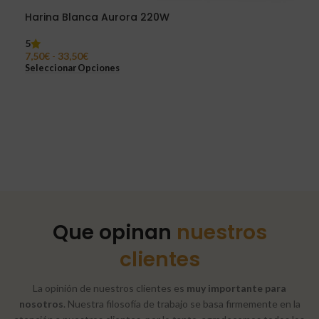
Harina Blanca Aurora 220W
Har
5
8,1
7,50
€
-
33,50
€
Sel
Seleccionar Opciones
Que opinan
nuestros
clientes
La opinión de nuestros clientes es
muy importante para
nosotros
. Nuestra filosofía de trabajo se basa firmemente en la