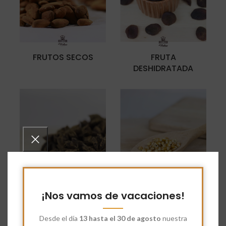
FRUTOS SECOS
FRUTA
DESHIDRATADA
ESPECIAS
CEREALES EN GRANO
¡Nos vamos de vacaciones!
Desde el día
13 hasta el 30 de agosto
nuestra