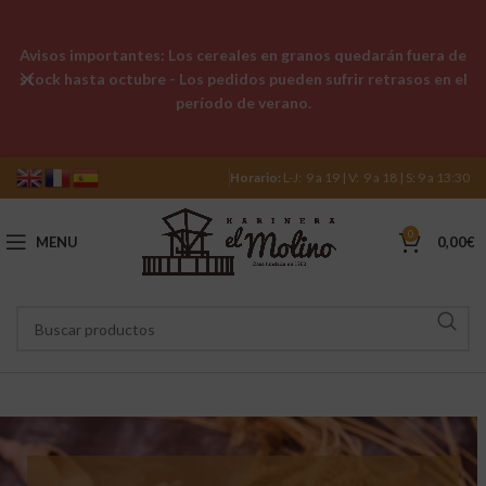
Avisos importantes: Los cereales en granos quedarán fuera de
stock hasta octubre - Los pedidos pueden sufrir retrasos en el
período de verano.
Horario:
L-J: 9 a 19 | V: 9 a 18 | S: 9 a 13:30
0
MENU
0,00
€