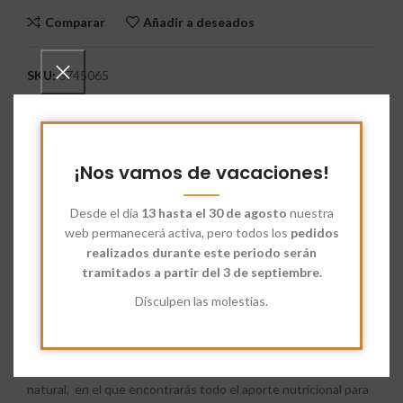
Comparar
Añadir a deseados
SKU:
6745065
Categoría:
Arroz
Etiquetas:
Grano de Arroz Redondo Blanco Ecológico
,
Productos Ecológicos
¡Nos vamos de vacaciones!
Share:
Desde el día
13 hasta el 30 de agosto
nuestra
Descripción
web permanecerá activa, pero todos los
pedidos
realizados durante este periodo serán
Grano de Arroz Redondo Blanco Ecológico
. Dentro de la
tramitados a partir del 3 de septiembre.
categoría de Arroces Ecológicos, el arroz blanco de grano
redondo tiene más almidón que el grano largo y está
Disculpen las molestias.
especialmente indicado para «risottos», paellas y como
espesante.
El arroz de cultivo ecológico es un arroz sabroso, sano y
natural, en el que encontrarás todo el aporte nutricional para