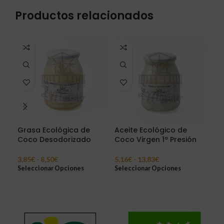
Productos relacionados
Grasa Ecológica de
Aceite Ecológico de
Gra
Coco Desodorizado
Coco Virgen 1ª Presión
Bla
3,85
€
-
8,50
€
5,16
€
-
13,83
€
2,4
Seleccionar Opciones
Seleccionar Opciones
Sel