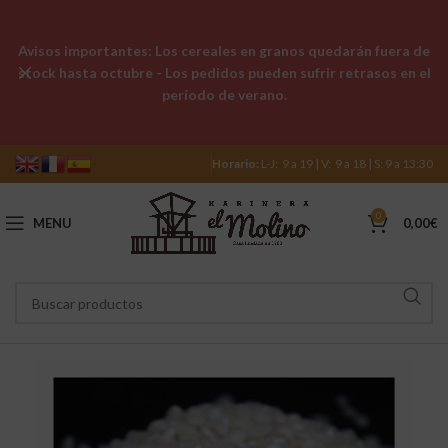
Avisos importantes: Los cereales en granos quedarán fuera de
stock hasta octubre - Los pedidos pueden sufrir retrasos en el
período de verano.
Horario:
L-J: 9 a 19 | V: 9 a 18 | S: 9 a 13:30
0
MENU
0,00
€