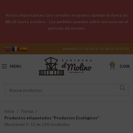
Avisos importantes: Los cereales en granos quedarán fuera de
stock hasta octubre - Los pedidos pueden sufrir retrasos en el
período de verano.
Horario:
L-J: 9 a 19 | V: 9 a 18 | S: 9 a 13:30
0
MENU
0,00
€
Inicio
Tienda
Productos etiquetados “Productos Ecológicos”
Mostrando 1–12 de 224 resultados