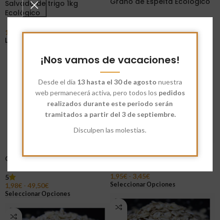
Grano de Espelta Ecológico
Salvado de trigo 1kg
Ecológico
2,00
€
-
47,50
€
Seleccionar Opciones
1,10
€
Leer Más
¡Nos vamos de vacaciones!
AGOT
ADO
Desde el día
13 hasta el 30 de agosto
nuestra
web permanecerá activa, pero todos los
pedidos
realizados durante este periodo serán
tramitados a partir del 3 de septiembre.
Disculpen las molestias.
Grano de Arroz Redondo
Integral Ecológico
Grano de Maíz Ecológico
1,95
€
-
3,45
€
5
Seleccionar Opciones
1,98
€
-
49,50
€
Seleccionar Opciones