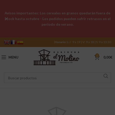
Avisos importantes: Los cereales en granos quedarán fuera de
stock hasta octubre - Los pedidos pueden sufrir retrasos en el
período de verano.
Horario:
L-J: 9 a 19 | V: 9 a 18 | S: 9 a 13:30
0
MENU
0,00
€