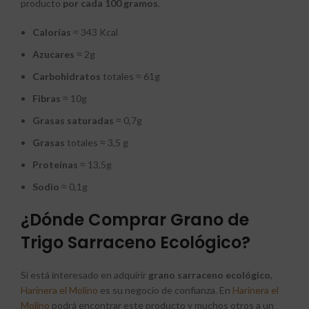
producto
por cada
100 gramos
.
Calorías
≈ 343 Kcal
Azucares
≈ 2g
Carbohidratos
totales ≈ 61g
Fibras
≈ 10g
Grasas
saturadas
≈ 0,7g
Grasas
totales ≈ 3,5 g
Proteínas
≈ 13,5g
Sodio
≈ 0,1g
¿Dónde Comprar Grano de
Trigo Sarraceno Ecológico?
Si está interesado en adquirir
grano sarraceno ecológico
,
Harinera el Molino
es su negocio de confianza. En
Harinera el
Molino
podrá encontrar este producto y muchos otros a un