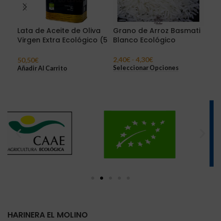
Lata de Aceite de Oliva
Grano de Arroz Basmati
Gra
Virgen Extra Ecológico (5
Blanco Ecológico
Int
Litros)
2,40
€
-
4,30
€
2,0
50,50
€
Seleccionar Opciones
Sel
Añadir Al Carrito
HARINERA EL MOLINO