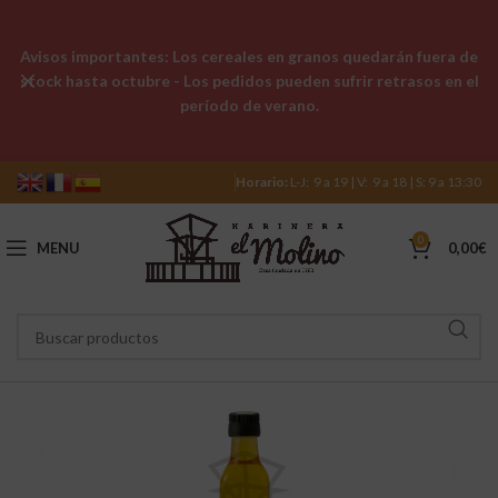
Avisos importantes: Los cereales en granos quedarán fuera de
stock hasta octubre - Los pedidos pueden sufrir retrasos en el
período de verano.
Horario:
L-J: 9 a 19 | V: 9 a 18 | S: 9 a 13:30
0
MENU
0,00
€