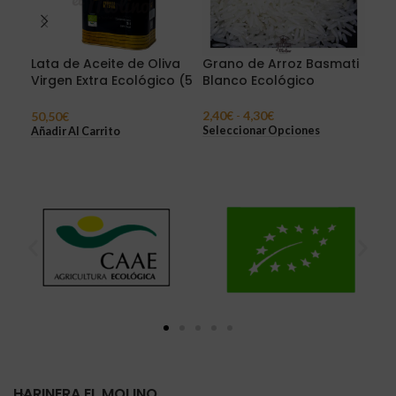
Lata de Aceite de Oliva
Grano de Arroz Basmati
Gra
Virgen Extra Ecológico (5
Blanco Ecológico
Eco
Litros)
2,40
€
-
4,30
€
3,3
50,50
€
Seleccionar Opciones
Sel
Añadir Al Carrito
HARINERA EL MOLINO