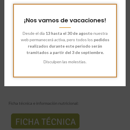
Ecológico
,
Productos Ecológicos
Share:
¡Nos vamos de vacaciones!
Descripción
Desde el día
13 hasta el 30 de agosto
nuestra
El
grano de maíz palomita ecológico
(especie
Zea mays
web permanecerá activa, pero todos los
pedidos
everta
)
es una variedad específica de maíz caracterizada por
realizados durante este periodo serán
tener un pericarpio (cáscara) extremadamente grueso y duro, y
tramitados a partir del 3 de septiembre.
un endospermo compuesto casi exclusivamente por almidón
denso. Estas características físicas permiten que, al calentarse,
Disculpen las molestias.
la humedad interna se convierta en vapor, generando una
presión que hace estallar el grano y expandir el almidón hacia
afuera.
Ficha técnica e información nutricional: