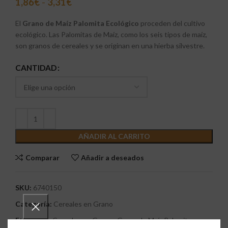
1,86
€
-
3,31
€
El
Grano de Maíz Palomita Ecológico
proceden del cultivo
ecológico. Las Palomitas de Maíz, como los seis tipos de maíz,
son granos de cereales y se originan en una hierba silvestre.
CANTIDAD
AÑADIR AL CARRITO
Comparar
Añadir a deseados
SKU:
6740150
Categoría:
Cereales en Grano
Etiquetas:
Cereales en Grano
,
Grano de Maíz Palomita