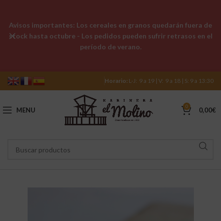
Avisos importantes: Los cereales en granos quedarán fuera de
stock hasta octubre - Los pedidos pueden sufrir retrasos en el
período de verano.
Horario:
L-J: 9 a 19 | V: 9 a 18 | S: 9 a 13:30
0
MENU
0,00
€