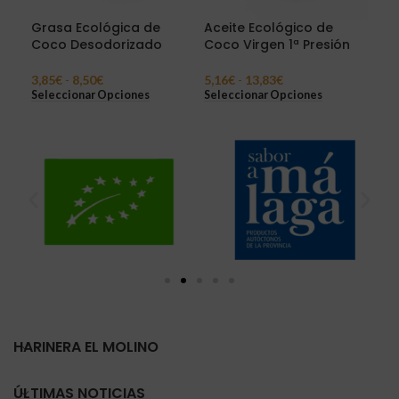
Grasa Ecológica de
Aceite Ecológico de
Gra
Coco Desodorizado
Coco Virgen 1ª Presión
Bla
3,85
€
-
8,50
€
5,16
€
-
13,83
€
2,7
Seleccionar Opciones
Seleccionar Opciones
Sel
HARINERA EL MOLINO
ÚLTIMAS NOTICIAS