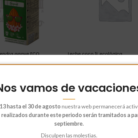
mendra agave ECO
Leche coco 1L ecológica
5,05
€
ito
Añadir Al Carrito
Nos vamos de vacacione
13 hasta el 30 de agosto
nuestra web permanecerá activa
realizados durante este periodo serán tramitados a part
septiembre.
Disculpen las molestias.