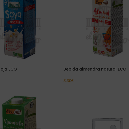
soja ECO
Bebida almendra natural ECO
3,30
€
ito
Añadir Al Carrito