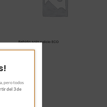
Bebida soja calcio ECO
2,21
€
Leer Más
s!
, pero todos
ir del 3 de