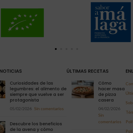
NOTICIAS
ÚLTIMAS RECETAS
EN
Curiosidades de las
Cómo
Con
legumbres: el alimento de
hacer masa
Últi
siempre que vuelve a ser
de pizza
protagonista
casera
Sob
05/02/2026
Sin comentarios
04/02/2026
Tér
Sin
comentarios
Polí
Descubre los beneficios
de la avena y cómo
Polí