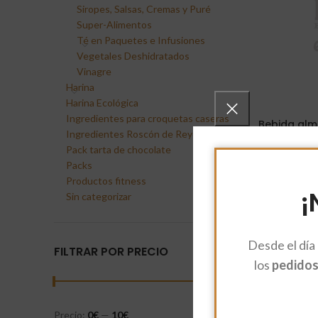
Siropes, Salsas, Cremas y Puré
Super-Alimentos
Té en Paquetes e Infusiones
Vegetales Deshidratados
Vinagre
Harina
Harina Ecológica
Ingredientes para croquetas caseras
Bebida al
Ingredientes Roscón de Reyes
Pack tarta de chocolate
3,45
€
Añadir Al Carr
Packs
Productos fitness
¡
Sin categorizar
Desde el día
FILTRAR POR PRECIO
los
pedidos 
Precio:
0€
—
10€
FILTRAR