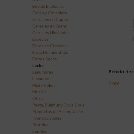
Bebida Ecológica
Cacao y Chocolate
Cereales en Copos
Cereales en Grano
Cereales Hinchados
Especias
Fibras de Cereales
Fruta Deshidratada
Frutos Secos
Leche
Bebida de 
Legumbres
Levaduras
2,00
€
Miel y Polen
Añadir Al Carr
Mueslis
Otros
Pasta, Bulghur y Cous-Cous
Productos de Alimentación
Internacionales
Proteínas
Semillas