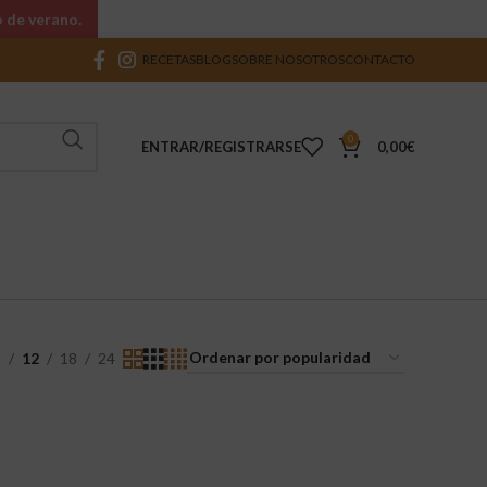
o de verano.
RECETAS
BLOG
SOBRE NOSOTROS
CONTACTO
0
ENTRAR/REGISTRARSE
0,00
€
9
12
18
24