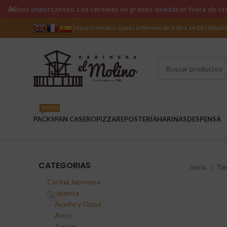
Avisos importantes: Los cereales en granos quedarán fuera de sto
Horario Verano: Lunes a Viernes de 8:00 a 14:00 | Sábad
NUEVO
PACKS
PAN CASERO
PIZZA
REPOSTERÍA
HARINAS
DESPENSA
CATEGORIAS
Inicio
Ti
Cocina Japonesa
Despensa
Aceite y Grasa
Arroz
Azúcar