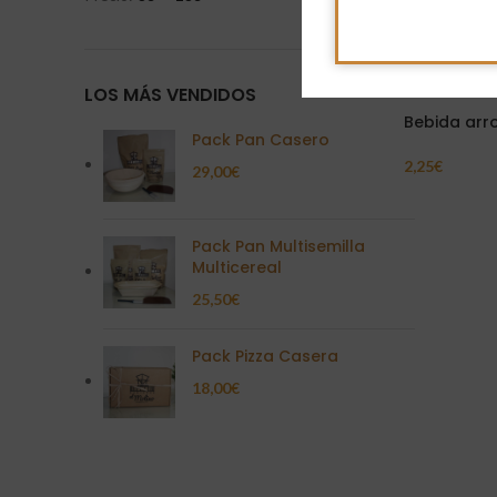
LOS MÁS VENDIDOS
Bebida arr
Pack Pan Casero
2,25
€
29,00
€
Añadir Al Carr
Pack Pan Multisemilla
Multicereal
25,50
€
Pack Pizza Casera
18,00
€