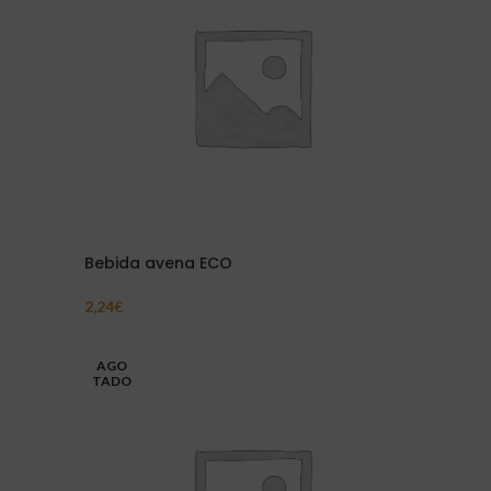
Bebida avena ECO
2,24
€
Añadir Al Carrito
AGO
TADO