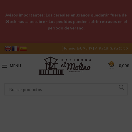
Avisos importantes: Los cereales en granos quedarán fuera de
stock hasta octubre - Los pedidos pueden sufrir retrasos en el
período de verano.
Horario:
L-J: 9 a 19 | V: 9 a 18 | S: 9 a 13:30
0
MENU
0,00
€