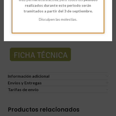
sido cultivado sin pesticidas sintéticos. Contiene triglicéridos
realizados durante este periodo serán
de cadena media, grasas saludables que el hígado procesa
tramitados a partir del 3 de septiembre.
rápidamente para obtener energía inmediata. Es rica en ácido
Disculpen las molestias.
láurico, un compuesto con propiedades antibacterianas y
antivirales que ayuda a proteger el organismo, además aporta
minerales esenciales como potasio, magnesio, fósforo e hierro,
además de vitaminas del grupo B y vitamina C.
Información adicional
Envíos y Entregas
Tarífas de envío
Productos relacionados