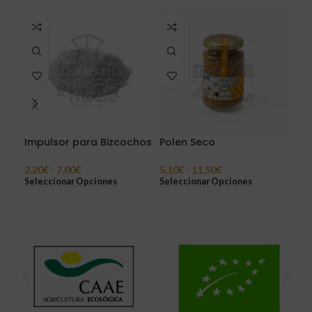
Impulsor para Bizcochos
Polen Seco
Cil
eco
2,20
€
-
7,00
€
5,10
€
-
11,50
€
Seleccionar Opciones
Seleccionar Opciones
1,4
Sel