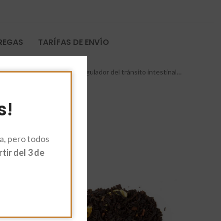
TREGAS
TARÍFAS DE ENVÍO
el sistema inmunológico, regulador del tránsito intestinal…
s!
, pero todos
ir del 3 de