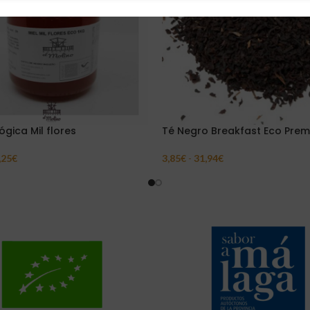
ógica Mil flores
Té Negro Breakfast Eco Pre
,25
€
3,85
€
-
31,94
€
ar Opciones
Seleccionar Opciones