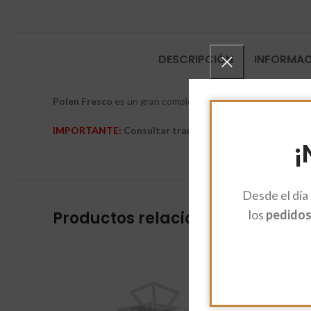
DESCRIPCIÓN
INFORMAC
Polen Fresco
es un gran complemento alimenticio usado com
IMPORTANTE:
Consultar transporte refrigerado en
tie
¡
Desde el día
los
pedidos 
Productos relacionados