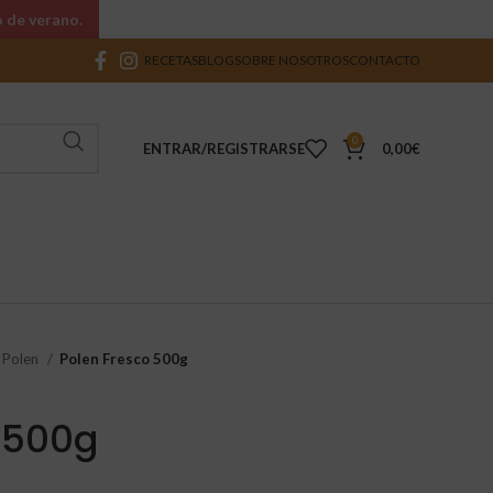
o de verano.
RECETAS
BLOG
SOBRE NOSOTROS
CONTACTO
0
ENTRAR/REGISTRARSE
0,00
€
y Polen
Polen Fresco 500g
 500g