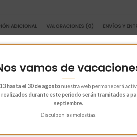
IÓN ADICIONAL
VALORACIONES (0)
ENVÍOS Y EN
o revitalizante, regenerador de micro-tejidos musculares, potenciador d
ndaonline@harineraelmolino.com
Nos vamos de vacacione
13 hasta el 30 de agosto
nuestra web permanecerá activa
realizados durante este periodo serán tramitados a part
septiembre.
Disculpen las molestias.