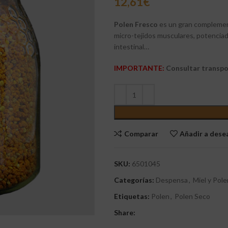
12,61
€
Polen Fresco
es un gran complemen
micro-tejidos musculares, potenciad
intestinal…
IMPORTANTE:
Consultar transpo
Comparar
Añadir a des
SKU:
6501045
Categorías:
Despensa
,
Miel y Pole
Etiquetas:
Polen
,
Polen Seco
Share: