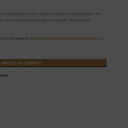
to alimenticio usado como revitalizante, regenerador de
or del sistema inmunológico, regulador del tránsito
rte refrigerado en
tiendaonline@harineraelmolino.com
AÑADIR AL CARRITO
eados
n