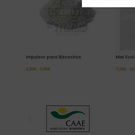
Impulsor para Bizcochos
Miel Ecol
2,20
€
-
7,00
€
7,50
€
-
13
Seleccionar Opciones
Seleccion