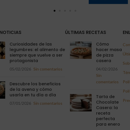
NOTICIAS
ÚLTIMAS RECETAS
EN
Curiosidades de las
Cómo
Con
legumbres: el alimento de
hacer masa
Últi
siempre que vuelve a ser
de pizza
protagonista
casera
Sob
05/02/2026
Sin comentarios
04/02/2026
Tér
Sin
comentarios
Polí
Descubre los beneficios
de la avena y cómo
Polí
usarla en tu día a día
Tarta de
Pre
Chocolate
07/01/2026
Sin comentarios
Casera: la
receta
perfecta
para enero