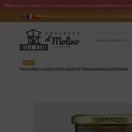
Avisos importantes: Los cereales en granos quedarán fuera de sto
Horario Verano: Lunes a Viernes de 8:00 a 14:00 | Sábad
NUEVO
PACKS
PAN CASERO
PIZZA
REPOSTERÍA
HARINAS
DESPENSA