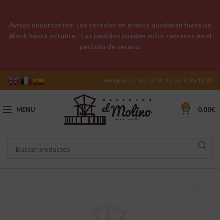
Avisos importantes: Los cereales en granos quedarán fuera de
stock hasta octubre - Los pedidos pueden sufrir retrasos en el
período de verano.
Horario:
L-J: 9 a 19 | V: 9 a 18 | S: 9 a 13:30
0
MENU
0,00
€