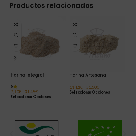
Productos relacionados
Harina Integral
Harina Artesana
Ha
5
11,11
€
-
51,50
€
10,
7,10
€
-
31,45
€
Seleccionar Opciones
Sel
Seleccionar Opciones