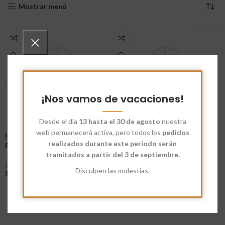
Mostrar menú
¡Nos vamos de vacaciones!
Desde el día
13 hasta el 30 de agosto
nuestra
web permanecerá activa, pero todos los
pedidos
Harina Ecológica Blanca
Harina Blanca Fuerza 350W
realizados durante este periodo serán
Fuerza 350W
tramitados a partir del 3 de septiembre.
8,15
€
-
37,00
€
Seleccionar Opciones
8,35
€
-
38,00
€
Disculpen las molestias.
Seleccionar Opciones