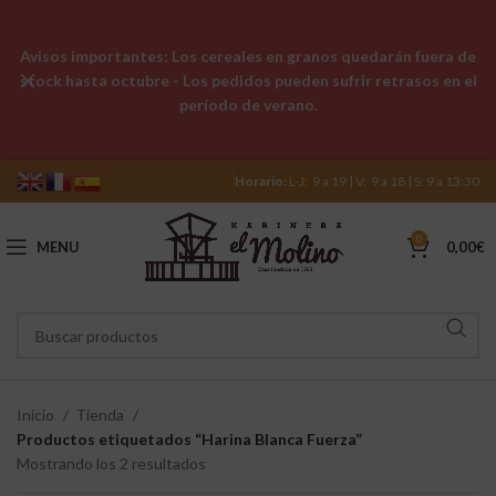
Avisos importantes: Los cereales en granos quedarán fuera de
stock hasta octubre - Los pedidos pueden sufrir retrasos en el
período de verano.
Horario:
L-J: 9 a 19 | V: 9 a 18 | S: 9 a 13:30
0
MENU
0,00
€
Inicio
Tienda
Productos etiquetados “Harina Blanca Fuerza”
Mostrando los 2 resultados