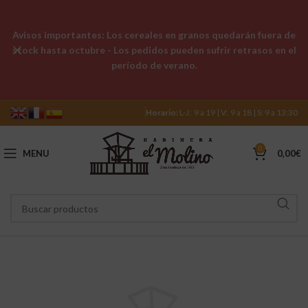
Avisos importantes: Los cereales en granos quedarán fuera de
stock hasta octubre - Los pedidos pueden sufrir retrasos en el
período de verano.
Horario:
L-J: 9 a 19 | V: 9 a 18 | S: 9 a 13:30
0
MENU
0,00
€