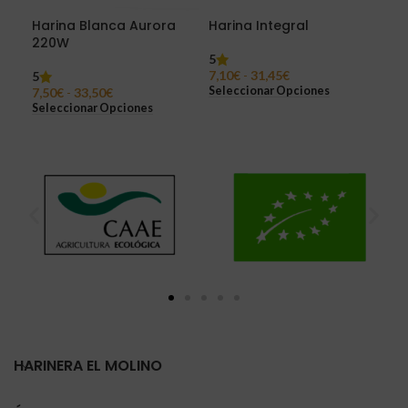
Harina Blanca Aurora
Harina Integral
Har
220W
5
3,1
7,10
€
-
31,45
€
5
Sel
Seleccionar Opciones
7,50
€
-
33,50
€
Seleccionar Opciones
HARINERA EL MOLINO