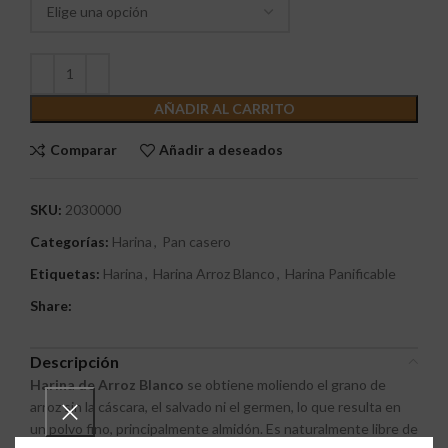
AÑADIR AL CARRITO
Comparar
Añadir a deseados
SKU:
2030000
Categorías:
Harina
,
Pan casero
Etiquetas:
Harina
,
Harina Arroz Blanco
,
Harina Panificable
Share:
Descripción
Harina de Arroz Blanco
se obtiene moliendo el grano de
arroz sin la cáscara, el salvado ni el germen, lo que resulta en
un polvo fino, principalmente almidón. Es naturalmente libre de