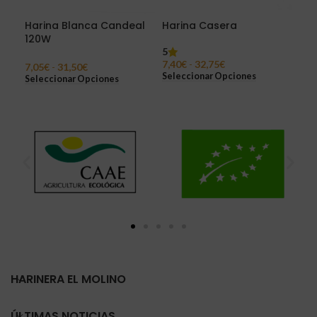
Harina Blanca Candeal
Harina Casera
Har
120W
5
5
7,40
€
-
32,75
€
7,1
7,05
€
-
31,50
€
Seleccionar Opciones
Sel
Seleccionar Opciones
HARINERA EL MOLINO
ÚLTIMAS NOTICIAS