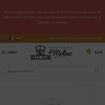
Avisos importantes: Los cereales en granos quedarán fuera de
stock hasta octubre - Los pedidos pueden sufrir retrasos en el
período de verano.
Horario:
L-J: 9 a 19 | V: 9 a 18 | S: 9 a 13:30
0
MENU
0,00
€