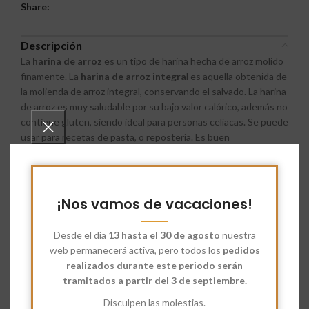
Share:
Descripción
La
harina de arroz
es un tipo de harina hecha de arroz molido
finamente. La
harina de arroz integra
l es aquella obtenida de
la molienda de arroz integral, conservando el salvado. La harina
de arroz es muy saludable por su bajo valor calórico, además no
contiene gluten, siendo ideal para personas celíacas. Se puede
usar para recetas de pasta, o repostería. Es buen
antiadherente a la hora de empolvar alguna masa, ya que al no
contener gluten no se pegará a la masa, la
Sémola de Trigo
es
otro adherente ideal para las masas.
¡Nos vamos de vacaciones!
Es ideal para hacer fideos, o todo tipo de pastas. También se
puede utilizar para muchas recetas asiáticas ya que allí el arroz
Desde el día
13 hasta el 30 de agosto
nuestra
es su producto estrella. Es una harina muy saludable perfecta
web permanecerá activa, pero todos los
pedidos
para espesar tus recetas o para combinar con otras harinas
realizados durante este periodo serán
más panificables. Como se menciona anteriormente, también
tramitados a partir del 3 de septiembre.
es un buen antiadherente, además de ser útil para incorporar
en determinadas recetas gracias a su bajo nivel calórico. Es un
Disculpen las molestias.