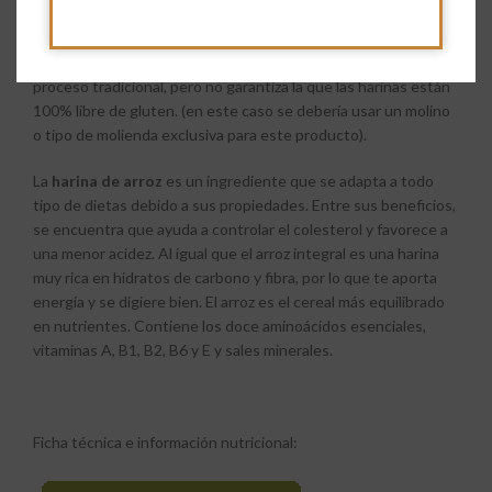
tipo de harina apta para celíacos, aunque en Harinera el Molino
no se garantiza 0 gluten ya que todas las harinas se muelen en
el molino tradicional de piedra de sílex, conservando el
proceso tradicional, pero no garantiza la que las harinas están
100% libre de gluten. (en este caso se debería usar un molino
o tipo de molienda exclusiva para este producto).
La
harina de arroz
es un ingrediente que se adapta a todo
tipo de dietas debido a sus propiedades. Entre sus beneficios,
se encuentra que ayuda a controlar el colesterol y favorece a
una menor acidez. Al igual que el arroz integral es una harina
muy rica en hidratos de carbono y fibra, por lo que te aporta
energía y se digiere bien. El arroz es el cereal más equilibrado
en nutrientes. Contiene los doce aminoácidos esenciales,
vitaminas A, B1, B2, B6 y E y sales minerales.
Ficha técnica e información nutricional: