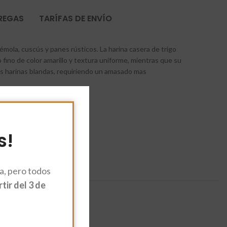
TREGAS
TARÍFAS DE ENVÍO
sémola, cuscús y panes rústicos. La harina casera de trigo
 fino de color amarillo y textura uniforme, mientras que su
as harinas blandas, requiriendo un amasado mas
s!
, pero todos
ir del 3 de