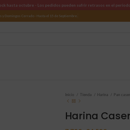
ck hasta octubre - Los pedidos pueden sufrir retrasos en el períod
os y Domingos Cerrado - Hasta el 15 de Septiembre.
Inicio
Tienda
Harina
Pan case
Harina Caser