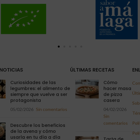
NOTICIAS
ÚLTIMAS RECETAS
EN
Curiosidades de las
Cómo
Con
legumbres: el alimento de
hacer masa
Últi
siempre que vuelve a ser
de pizza
protagonista
casera
Sob
05/02/2026
Sin comentarios
04/02/2026
Tér
Sin
comentarios
Polí
Descubre los beneficios
de la avena y cómo
Polí
usarla en tu día a día
Tarta de