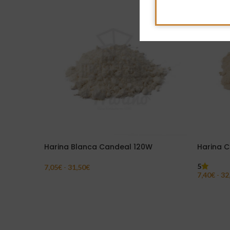
Harina Blanca Candeal 120W
Harina 
5
7,05
€
-
31,50
€
7,40
€
-
32
Seleccionar Opciones
Seleccion