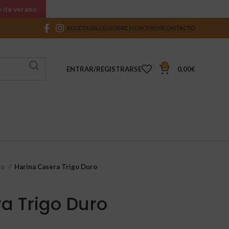
o de verano.
RECETAS
BLOG
SOBRE NOSOTROS
CONTACTO
0
ENTRAR/REGISTRARSE
0,00
€
ro
Harina Casera Trigo Duro
a Trigo Duro