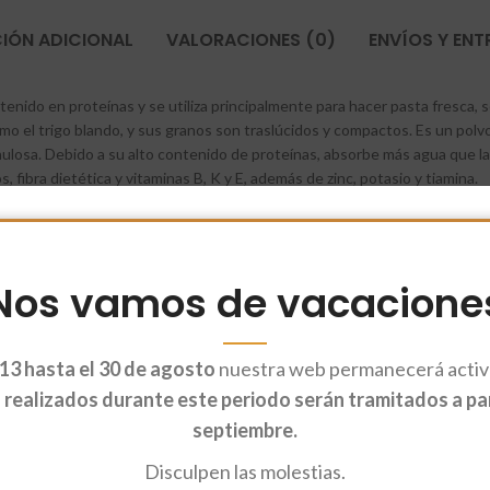
IÓN ADICIONAL
VALORACIONES (0)
ENVÍOS Y EN
ntenido en proteínas y se utiliza principalmente para hacer pasta fresca, 
o el trigo blando, y sus granos son traslúcidos y compactos. Es un polvo
nulosa. Debido a su alto contenido de proteínas, absorbe más agua que l
fibra dietética y vitaminas B, K y E, además de zinc, potasio y tiamina.
Nos vamos de vacacione
13 hasta el 30 de agosto
nuestra web permanecerá activa
realizados durante este periodo serán tramitados a part
septiembre.
Disculpen las molestias.