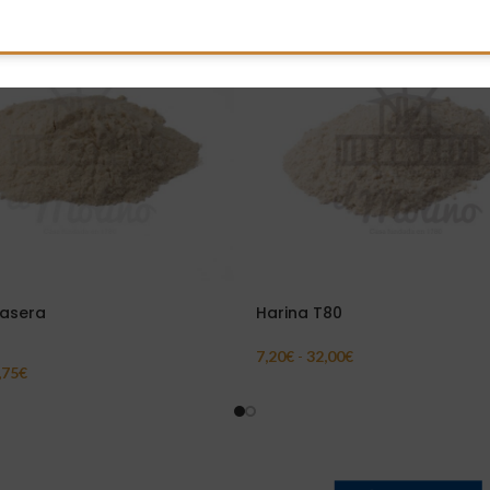
Casera
Harina T80
7,20
€
-
32,00
€
,75
€
Seleccionar Opciones
ar Opciones