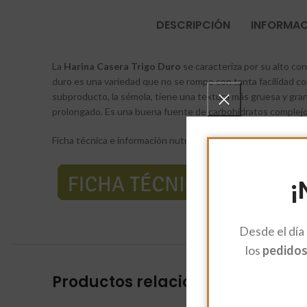
DESCRIPCIÓN
INFORMAC
La
Harina Casera Trigo Duro
se caracteriza por su alto co
duro es una variedad que no se rompe con tanta facilidad com
subproducto, la sémola, tiene una textura más gruesa y gra
prolongado. Es una buena fuente de carbohidratos complejos, 
Ficha técnica e información nutricional:
¡
Desde el día
los
pedidos 
Productos relacionados