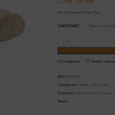
7,70
€
-
34,50
€
Harina Casera Trigo Duro
CANTIDAD
Comparar
Añadir a des
SKU:
0105001
Categorías:
Harina
,
Pan casero
Etiquetas:
Harina
,
Harina Casera
,
Share: