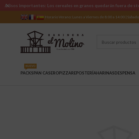
Avisos importantes: Los cereales en granos quedarán fuera de sto
Horario Verano: Lunes a Viernes de 8:00 a 14:00 | Sábad
NUEVO
PACKS
PAN CASERO
PIZZA
REPOSTERÍA
HARINAS
DESPENSA