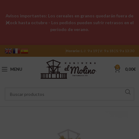
Avisos importantes: Los cereales en granos quedarán fuera de
stock hasta octubre - Los pedidos pueden sufrir retrasos en el
período de verano.
Horario:
L-J: 9 a 19 | V: 9 a 18 | S: 9 a 13:30
0
MENU
0,00
€