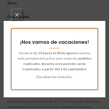
Share:
Descripción
La
harina
de
maíz
integral
no contiene gluten.
Es una harina
muy fina de color amarillo que se obtiene a partir de la
molienda del grano. Al ser Integral, contiene trazas de la
cáscara desprendida en la propia molienda.
¡Nos vamos de vacaciones!
Se usa como harina secundaria en rebozos, bizcochos o tortas,
Desde el día
13 hasta el 30 de agosto
nuestra
aportando un ligero sabor dulce. Además de su uso en
web permanecerá activa, pero todos los
pedidos
repostería, es muy adecuada para dar una buena masa a las
realizados durante este periodo serán
croquetas y a las galletas saladas. Es muy usada en la
tramitados a partir del 3 de septiembre.
gastronomía latinoamericana. Ideal para panes planos, tortitas
o para mezclar en poca proporción a masas elaboradas con
Disculpen las molestias.
harinas de trigo, siempre combinada con otras harinas pueden
hacerse productos de repostería y panes integrales.
Es muy buena porque contiene vitaminas y minerales. Entre
las primeras, destacan la A, B1, B5, C, E y K, y como minerales,
nombraremos el calcio, fósforo, zinc, magnesio y potasio.