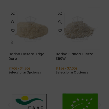
Harina Casera Trigo
Harina Blanca Fuerza
Har
Duro
350W
11,
Sel
7,70
€
-
34,50
€
8,15
€
-
37,00
€
Seleccionar Opciones
Seleccionar Opciones