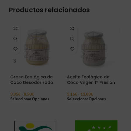
Productos relacionados
Grasa Ecológica de
Aceite Ecológico de
Lat
Coco Desodorizado
Coco Virgen 1ª Presión
Vir
Lit
3,85
€
-
8,50
€
5,16
€
-
13,83
€
50,
Seleccionar Opciones
Seleccionar Opciones
Añad