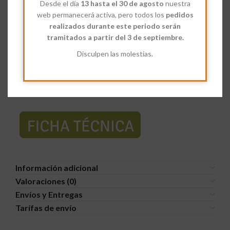
Desde el día
13 hasta el 30 de agosto
nuestra
Share:
web permanecerá activa, pero todos los
pedidos
realizados durante este periodo serán
Descripción
tramitados a partir del 3 de septiembre.
Las
Espirales Integrales
están hechos con
100% Sémola
Disculpen las molestias.
integral de grano de trigo duro ecológico.
Te van aportar fibra,
vitaminas y minerales.
Ficha técnica e información nutricional:
Información adicional
Valoraciones (0)
Envíos y Entregas
Tarífas de envío