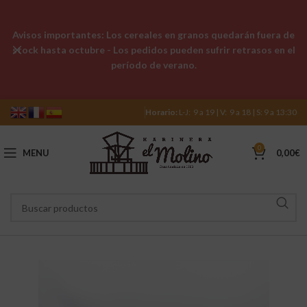
Avisos importantes: Los cereales en granos quedarán fuera de
stock hasta octubre - Los pedidos pueden sufrir retrasos en el
período de verano.
Horario:
L-J: 9 a 19 | V: 9 a 18 | S: 9 a 13:30
0
MENU
0,00
€