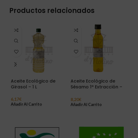
Productos relacionados
Aceite Ecológico de
Aceite Ecológico de
Gra
Girasol – 1 L
Sésamo 1ª Extracción –
Bla
500 ml
6,17
€
2,4
8,20
€
Añadir Al Carrito
Sel
Añadir Al Carrito