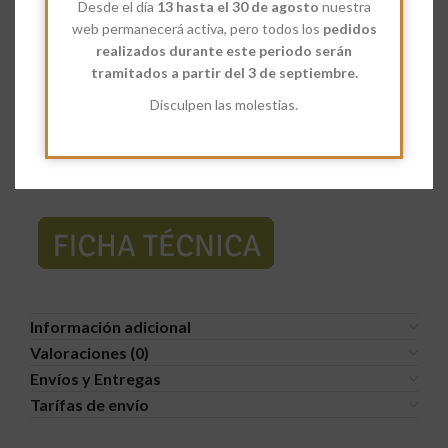
Desde el día
13 hasta el 30 de agosto
nuestra
Share:
web permanecerá activa, pero todos los
pedidos
realizados durante este periodo serán
Descripción
tramitados a partir del 3 de septiembre.
Las
Espirales Blancas
están hechas con Sémola de grano
Disculpen las molestias.
duro orgánica, agua. Te van aportar fibra, vitaminas y
minerales.
Ficha técnica e información nutricional:
Información adicional
Valoraciones (0)
Envíos y Entregas
Tarífas de envío