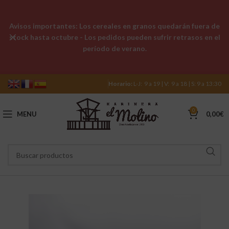
Avisos importantes: Los cereales en granos quedarán fuera de
stock hasta octubre - Los pedidos pueden sufrir retrasos en el
período de verano.
Horario:
L-J: 9 a 19 | V: 9 a 18 | S: 9 a 13:30
0
MENU
0,00
€