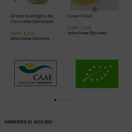
Grasa Ecológica de
Cous-Cous
Fid
Coco Desodorizado
0
2,00
€
-
3,50
€
Seleccionar Opciones
3,85
€
-
8,50
€
3,0
Seleccionar Opciones
Sel
HARINERA EL MOLINO