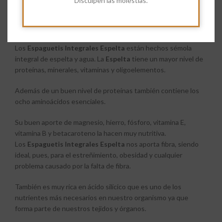
Disculpen las molestias.
Share:
Descripción
Los
Espaguetis Integrales Espelta
están hechos sémola
integral de espelta y agua. La
Espelta
tiene un mayor nivel de
proteínas, minerales, vitaminas y oligoelementos.
Además de un buen nivel de proteínas también contiene los
ocho aminoácidos esenciales.
Su buen aporte de magnesio, hierro, fósforo, vitamina E,
vitamina B y betacaroteno la hacen muy nutritiva.
Los
Espaguetis Integrales Espelta
nos aporta fibra, siendo
ideal, pues, para el estreñimiento, obesidad y cualquier
problema causado por la falta de fibra.
También es muy rica en ácido silícico que es uno de los
nutrientes más necesarios en nuestro organismo ya que
forma parte de nuestros tejidos y órganos.