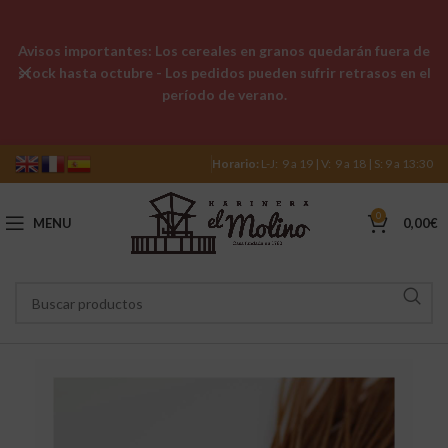
Avisos importantes: Los cereales en granos quedarán fuera de
stock hasta octubre - Los pedidos pueden sufrir retrasos en el
período de verano.
Horario:
L-J: 9 a 19 | V: 9 a 18 | S: 9 a 13:30
0
MENU
0,00
€