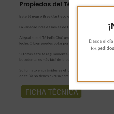
Propiedas del Té Negro Breakf
Este
té negro Breakfast eco
está compuesto por dos varied
¡
La variedad india Assam es de tono rojizo oscuro y de sabor 
Al igual que el Té indio Chai, ambas variedades se suelen 
Desde el día
leche. O bien puedes optar por disfrutar de él como sustitu
los
pedidos 
Si tomas este té regularmente después de las comidas, puedes
bucodental es más fácil de lo que crees con este
té breakf
Su formato en pirámides es el ideal para poder llevarlo a cual
de té. Ya no tienes excusa para desayunar como un auténtic