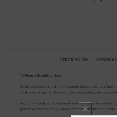
DESCRIPCIÓN
INFORMAC
Té Negro Breakfast Eco
Siéntete como un lord inglés cuando desayunes este fantá
controles de calidad. Eso se nota, a corto plazo, en su exce
Así, comenzar la jornada laboral no te costará nada por las 
gracias a esta molécula, puedes mantenerte alerta durante 