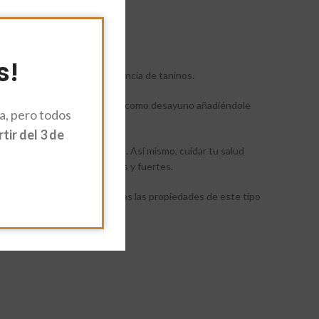
s!
 boca, debido a la baja presencia de taninos.
o
es excelente para tomarlo como desayuno añadiéndole
, pero todos
ir del 3 de
 como los gases o el reflujo. Así mismo, cuidar tu salud
 y encías se mantendrán sanos y fuertes.
á mas fácil beneficiarte de todas las propiedades de este tipo