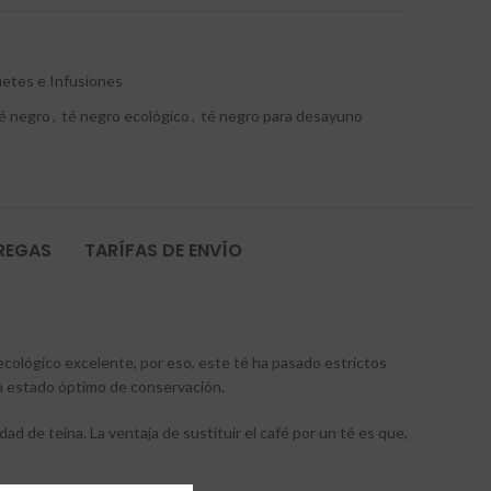
etes e Infusiones
é negro
,
té negro ecológico
,
té negro para desayuno
TREGAS
TARÍFAS DE ENVÍO
cológico excelente, por eso, este té ha pasado estrictos
 en estado óptimo de conservación.
d de teína. La ventaja de sustituir el café por un té es que,