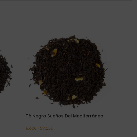
Té Negro Sueños Del Mediterráneo
Rooibos 
6,60
€
-
59,15
€
4,45
€
-
37
Seleccionar Opciones
Seleccion