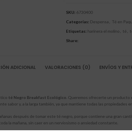
SKU:
6730400
Categorías:
Despensa
,
Té en Paqu
Etiquetas:
harinera el molino
,
té
,
t
Share:
IÓN ADICIONAL
VALORACIONES (0)
ENVÍOS Y EN
stico
té Negro Breakfast Ecológico
. Queremos ofrecerte un producto e
lente sabor y, a la larga también, ya que mantiene todas las propiedades
mañanas después de tomar este té negro, porque contiene una gran cantida
toda la mañana, sin caer en un nerviosismo o ansiedad constante.