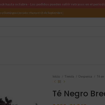
ck hasta octubre - Los pedidos pueden sufrir retrasos en el períod
os y Domingos Cerrado - Hasta el 15 de Septiembre.
Inicio
Tienda
Despensa
Té en
Té Negro Br