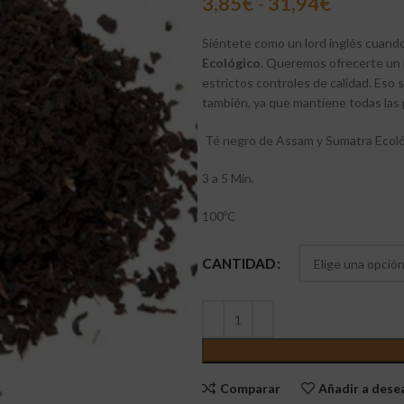
3,85
€
-
31,94
€
Siéntete como un lord inglés cuand
Ecológico
. Queremos ofrecerte un 
estrictos controles de calidad. Eso s
también, ya que mantiene todas las
Té negro de Assam y Sumatra Ecoló
3 a 5 Min.
100ºC
CANTIDAD
Comparar
Añadir a des