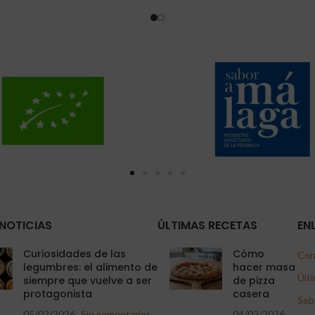
NOTICIAS
ÚLTIMAS RECETAS
EN
Curiosidades de las
Cómo
Con
legumbres: el alimento de
hacer masa
Últi
siempre que vuelve a ser
de pizza
protagonista
casera
Sob
05/02/2026
Sin comentarios
04/02/2026