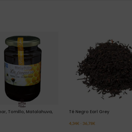
har, Tomillo, Matalahuva,
Té Negro Earl Grey
4,34
€
-
36,78
€
Seleccionar Opciones