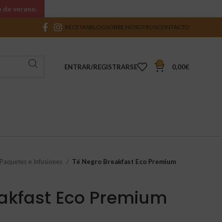
o de verano.
RECETAS
BLOG
SOBRE NOSOTROS
CONTACTO
0
ENTRAR/REGISTRARSE
0,00
€
 Paquetes e Infusiones
Té Negro Breakfast Eco Premium
eakfast Eco Premium