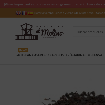
Avisos importantes: Los cereales en granos quedarán fuera de sto
Horario Verano: Lunes a Viernes de 8:00 a 14:00 | Sábad
NUEVO
PACKS
PAN CASERO
PIZZA
REPOSTERÍA
HARINAS
DESPENSA