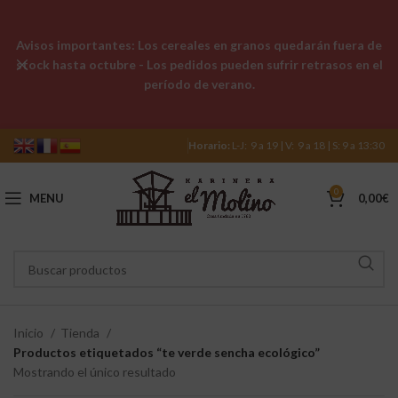
Avisos importantes: Los cereales en granos quedarán fuera de
stock hasta octubre - Los pedidos pueden sufrir retrasos en el
período de verano.
Horario:
L-J: 9 a 19 | V: 9 a 18 | S: 9 a 13:30
0
MENU
0,00
€
Inicio
Tienda
Productos etiquetados “te verde sencha ecológico”
Mostrando el único resultado