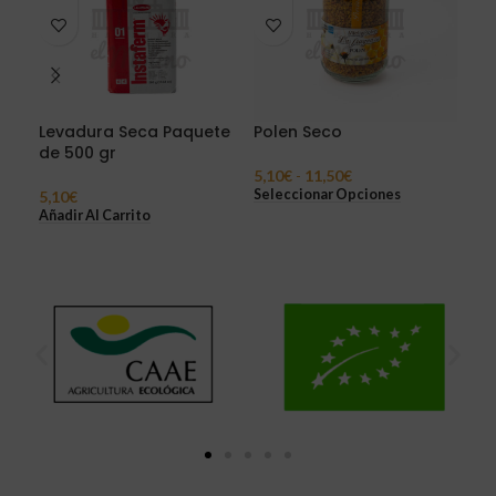
Levadura Seca Paquete
Polen Seco
Té 
de 500 gr
Pr
5,10
€
-
11,50
€
Seleccionar Opciones
5,10
€
3,8
Añadir Al Carrito
Sel