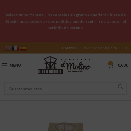
Avisos importantes: Los cereales en granos quedarán fuera de
stock hasta octubre - Los pedidos pueden sufrir retrasos en el
período de verano.
Horario:
L-J: 9 a 19 | V: 9 a 18 | S: 9 a 13:30
0
MENU
0,00
€