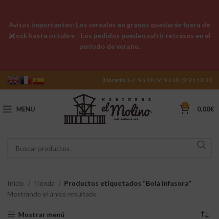
Avisos importantes: Los cereales en granos quedarán fuera de
stock hasta octubre - Los pedidos pueden sufrir retrasos en el
período de verano.
Horario:
L-J: 9 a 19 | V: 9 a 18 | S: 9 a 13:30
0
MENU
0,00
€
Inicio
Tienda
Productos etiquetados “Bola Infusora”
Mostrando el único resultado
Mostrar menú