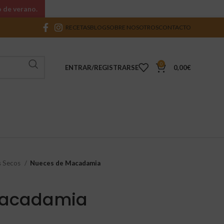
o de verano.
RECETAS
BLOG
SOBRE NOSOTROS
CONTACTO
0
ENTRAR/REGISTRARSE
0,00
€
s Secos
Nueces de Macadamia
Macadamia