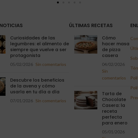
NOTICIAS
ÚLTIMAS RECETAS
EN
Curiosidades de las
Cómo
Con
legumbres: el alimento de
hacer masa
Últi
siempre que vuelve a ser
de pizza
protagonista
casera
Sob
05/02/2026
Sin comentarios
04/02/2026
Tér
Sin
comentarios
Polí
Descubre los beneficios
de la avena y cómo
Polí
usarla en tu día a día
Tarta de
Pre
Chocolate
07/01/2026
Sin comentarios
Casera: la
receta
perfecta
para enero
05/01/2026