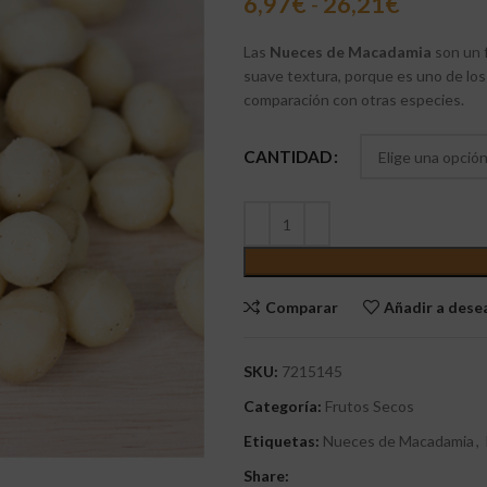
6,97
€
-
26,21
€
Las
Nueces de Macadamia
son un 
suave textura, porque es uno de lo
comparación con otras especies.
CANTIDAD
Comparar
Añadir a des
SKU:
7215145
Categoría:
Frutos Secos
Etiquetas:
Nueces de Macadamia
,
Share: