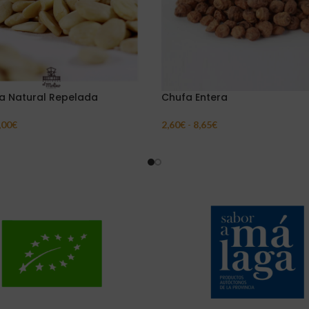
a Natural Repelada
Chufa Entera
,00
€
2,60
€
-
8,65
€
ar Opciones
Seleccionar Opciones