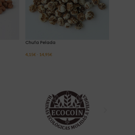
Chufa Pelada
Nueces 
4,15
€
-
14,95
€
4,33
€
-
15
Seleccionar Opciones
Seleccion