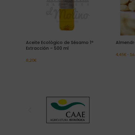
Aceite Ecológico de Sésamo 1ª
Almendr
Extracción – 500 ml
4,45
€
-
16
Seleccion
8,20
€
Añadir Al Carrito