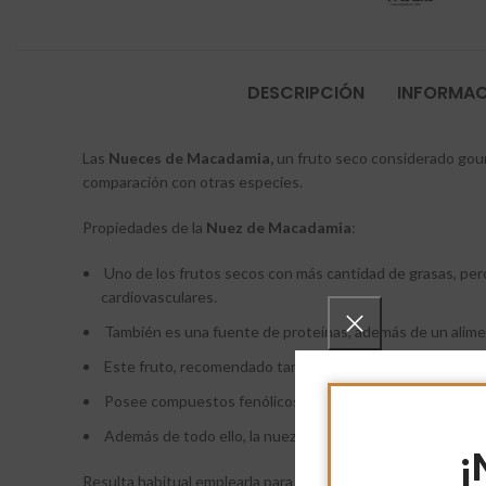
DESCRIPCIÓN
INFORMAC
Las
Nueces de Macadamia,
un fruto seco considerado gour
comparación con otras especies.
Propiedades de la
Nuez de Macadamia
:
Uno de los frutos secos con más cantidad de grasas, pero
cardiovasculares.
También es una fuente de proteínas, además de un alime
Este fruto, recomendado tanto para niños como para adul
Posee compuestos fenólicos como el catecol y pirogalol 
Además de todo ello, la nuez de macadamia no contiene gl
¡
Resulta habitual emplearla para elaborar postres como magd