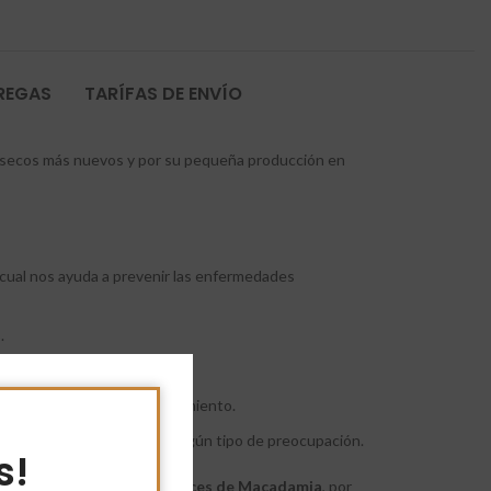
TREGAS
TARÍFAS DE ENVÍO
s secos más nuevos y por su pequeña producción en
 cual nos ayuda a prevenir las enfermedades
.
y energético.
elacionadas con el envejecimiento.
en podrán consumirla sin ningún tipo de preocupación.
s!
 helado de vainilla con
Nueces de Macadamia
, por