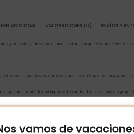
IÓN ADICIONAL
VALORACIONES (0)
ENVÍOS Y EN
met, por su delicado sabor y suave textura, porque es uno de los fruto
 éstas son saludables, ya que la mayoría son de tipo monoinsaturado, lo
nto que nos dotará de una importante cantidad de vitaminas del grupo B
tos, y que se aconseja especialmente para los deportistas ya que es mu
con propiedades antioxidantes que contribuyen a evitar enfermedades r
uten, por lo que aquellas personas que sean celíacas o alérgicas al glut
Nos vamos de vacacione
alenas y pasteles como el brownie de chocolate y también en el exquisito