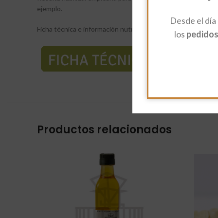
ejemplo.
Desde el día
Ficha técnica e información nutricional:
los
pedidos 
Productos relacionados