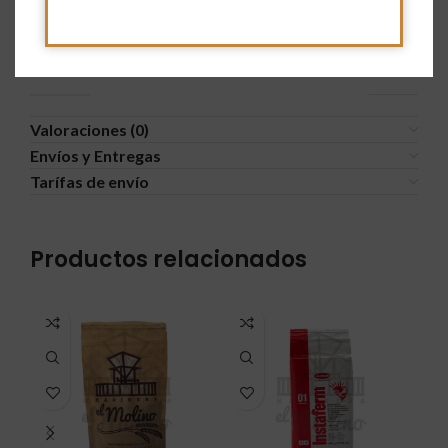
Información adicional
PESO
N/D
Valoraciones (0)
Envíos y Entregas
Tarífas de envío
Productos relacionados