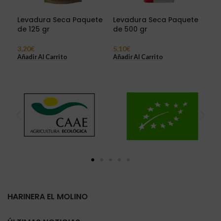
Levadura Seca Paquete
Levadura Seca Paquete
Mie
de 125 gr
de 500 gr
7,5
Sel
3,20
€
5,10
€
Añadir Al Carrito
Añadir Al Carrito
HARINERA EL MOLINO