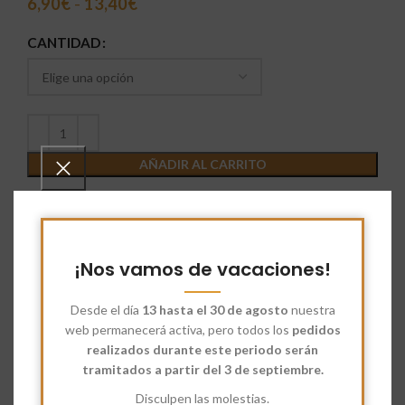
6,90
€
-
13,40
€
CANTIDAD
AÑADIR AL CARRITO
Comparar
Añadir a deseados
SKU:
5215090
¡Nos vamos de vacaciones!
Categorías:
Despensa
,
Frutos Secos
,
Mueslis
,
Productos
fitness
Desde el día
13 hasta el 30 de agosto
nuestra
web permanecerá activa, pero todos los
pedidos
Etiquetas:
muesli
,
muesli completo
,
muesli ecológico
,
realizados durante este periodo serán
Productos Ecológicos
,
productos naturales
tramitados a partir del 3 de septiembre.
Share:
Disculpen las molestias.