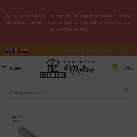
Avisos importantes: Los cereales en granos quedarán fuera de
stock hasta octubre - Los pedidos pueden sufrir retrasos en el
período de verano.
Horario:
L-J: 9 a 19 | V: 9 a 18 | S: 9 a 13:30
0
MENU
0,00
€
AGOT
ADO