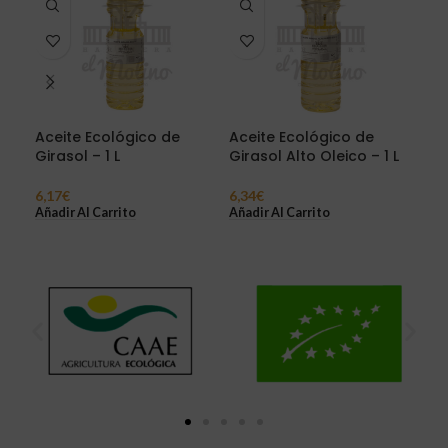
Aceite Ecológico de
Aceite Ecológico de
Ace
Girasol – 1 L
Girasol Alto Oleico – 1 L
Sés
500
6,17
€
6,34
€
8,2
Añadir Al Carrito
Añadir Al Carrito
Añad