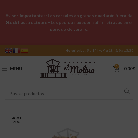
Avisos importantes: Los cereales en granos quedarán fuera de
stock hasta octubre - Los pedidos pueden sufrir retrasos en el
período de verano.
Horario:
L-J: 9 a 19 | V: 9 a 18 | S: 9 a 13:30
0
MENU
0,00
€
AGOT
ADO