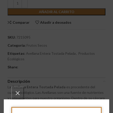
AÑADIR AL CARRITO
Comparar
Añadir a deseados
SKU:
7215095
Categoría:
Frutos Secos
Etiquetas:
Avellana Entera Tostada Pelada
,
Productos
Ecológicos
Share:
Descripción
La
Avellana Entera Tostada Pelada
es procedente del
cultivo ecológico. Las Avellanas son una fuente de nutrientes
y antioxidantes para nuestro organismo. Dentro de su cáscara
encierran un sabor con un punto dulce, suave, y ligeramente
graso.