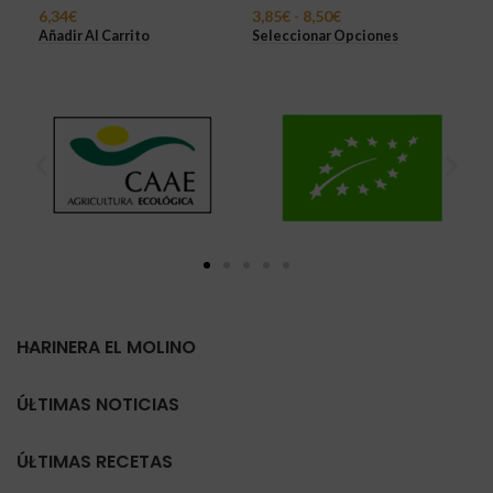
Sel
6,34
€
3,85
€
-
8,50
€
Añadir Al Carrito
Seleccionar Opciones
HARINERA EL MOLINO
ÚLTIMAS NOTICIAS
ÚLTIMAS RECETAS