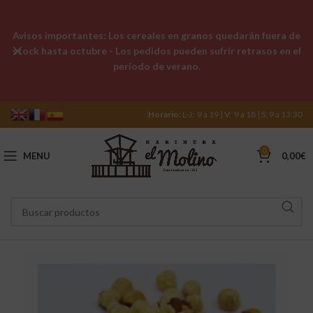
Avisos importantes: Los cereales en granos quedarán fuera de
stock hasta octubre - Los pedidos pueden sufrir retrasos en el
período de verano.
Horario:
L-J: 9 a 19 | V: 9 a 18 | S: 9 a 13:30
0
MENU
0,00
€