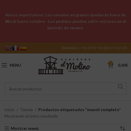
Avisos importantes: Los cereales en granos quedarán fuera de
stock hasta octubre - Los pedidos pueden sufrir retrasos en el
período de verano.
Horario:
L-J: 9 a 19 | V: 9 a 18 | S: 9 a 13:30
0
MENU
0,00
€
Inicio
Tienda
Productos etiquetados “muesli completo”
Mostrando el único resultado
Mostrar menú