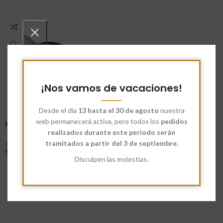
AGOT
ADO
¡Nos vamos de vacaciones!
Desde el día
13 hasta el 30 de agosto
nuestra
web permanecerá activa, pero todos los
pedidos
Muesli completo Ecológico
realizados durante este periodo serán
tramitados a partir del 3 de septiembre.
6,90
€
-
13,40
€
Seleccionar Opciones
Disculpen las molestias.