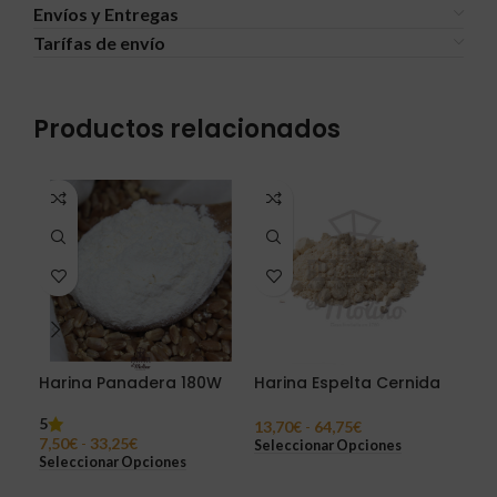
Envíos y Entregas
Tarífas de envío
Productos relacionados
Harina Panadera 180W
Harina Espelta Cernida
Har
Int
5
13,70
€
-
64,75
€
7,50
€
-
33,25
€
Seleccionar Opciones
5,7
Seleccionar Opciones
Sel