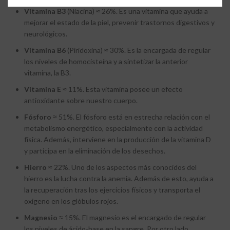
Vitamina
B3
(Niacina) ≈ 26%. Es una vitamina que ayuda a
mejorar el estado de la piel, prevenir trastornos digestivos y
neurológicos.
Vitamina
B6
(Piridoxina) ≈ 30%. Es la encargada de regular
los niveles de homocisteína y a sintetizar la anterior
vitamina, la B3.
Vitamina
E
≈ 11%. Esta vitamina posee un efecto
antioxidante sobre nuestro cuerpo.
Fósforo
≈ 51%. El fósforo está en estrecha relación con el
metabolismo energético, especialmente con la actividad
física. Además, interviene en la producción de la vitamina D
y participa en la eliminación de los desechos.
Hierro
≈ 22%. Uno de los aspectos más conocidos del
hierro es la lucha contra la anemia. Además de esto, ayuda a
la recuperación tras los ejercicios físicos y transporta el
oxigeno en los glóbulos rojos.
Magnesio
≈ 15%. El magnesio es el encargado de regular
los niveles de ácido-base en la sangre. Por otro lado,