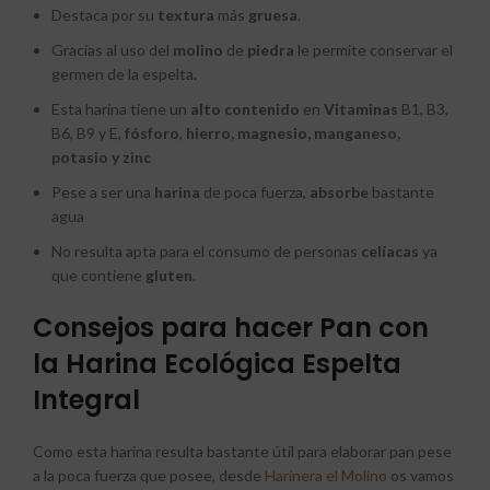
Destaca por su
textura
más
gruesa
.
Gracias al uso del
molino
de
piedra
le permite conservar el
germen de la espelta.
Esta harina tiene un
alto
contenido
en
Vitaminas
B1, B3,
B6, B9 y E,
fósforo
,
hierro, magnesio, manganeso,
potasio y zinc
Pese a ser una
harina
de poca fuerza,
absorbe
bastante
agua
No resulta apta para el consumo de personas
celíacas
ya
que contiene
gluten
.
Consejos para hacer Pan con
la Harina Ecológica Espelta
Integral
Como esta harina resulta bastante útil para elaborar pan pese
a la poca fuerza que posee, desde
Harinera el Molino
os vamos