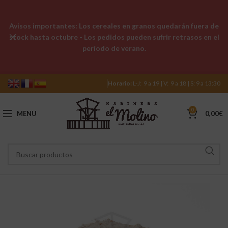
Avisos importantes: Los cereales en granos quedarán fuera de
stock hasta octubre - Los pedidos pueden sufrir retrasos en el
período de verano.
Horario:
L-J: 9 a 19 | V: 9 a 18 | S: 9 a 13:30
0
MENU
0,00
€