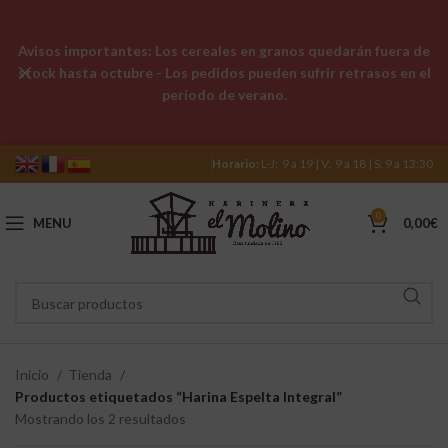
Avisos importantes: Los cereales en granos quedarán fuera de
stock hasta octubre - Los pedidos pueden sufrir retrasos en el
período de verano.
Horario:
L-J: 9 a 19 | V: 9 a 18 | S: 9 a 13:30
0
MENU
0,00
€
Inicio
Tienda
Productos etiquetados “Harina Espelta Integral”
Mostrando los 2 resultados