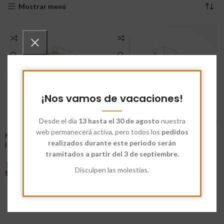
Mostrar menú
¡Nos vamos de vacaciones!
Desde el día
13 hasta el 30 de agosto
nuestra
web permanecerá activa, pero todos los
pedidos
Harina Ecológica Espelta
Harina Espelta Integral
realizados durante este periodo serán
Integral
tramitados a partir del 3 de septiembre.
12,65
€
-
59,50
€
Seleccionar Opciones
14,50
€
-
68,65
€
Disculpen las molestias.
Seleccionar Opciones