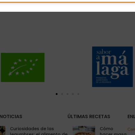
NOTICIAS
ÚLTIMAS RECETAS
EN
Curiosidades de las
Cómo
Con
legumbres: el alimento de
hacer masa