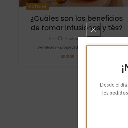
NOTICIAS
¿Cuáles son los beneficios
de tomar infusiones y tés?
Por
Anaisorozcosanz
Beneficios y propiedades del té e infusiones
SEGUIR LEYENDO
¡
Desde el día
los
pedidos 