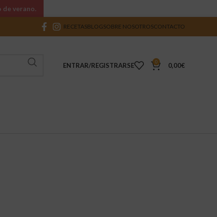
o de verano.
RECETAS
BLOG
SOBRE NOSOTROS
CONTACTO
0
ENTRAR/REGISTRARSE
0,00
€