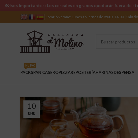
Avisos importantes: Los cereales en granos quedarán fuera de sto
Horario Verano: Lunes a Viernes de 8:00 a 14:00 | Sábad
NUEVO
PACKS
PAN CASERO
PIZZA
REPOSTERÍA
HARINAS
DESPENSA
10
ENE