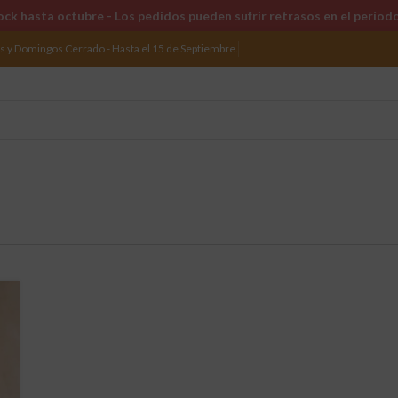
ck hasta octubre - Los pedidos pueden sufrir retrasos en el períod
os y Domingos Cerrado - Hasta el 15 de Septiembre.