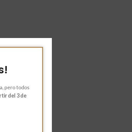
s!
, pero todos
ir del 3 de