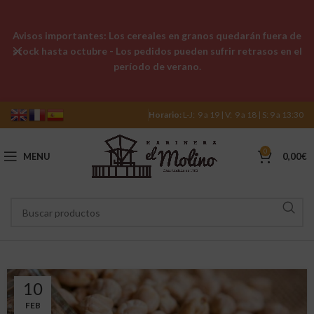
Avisos importantes: Los cereales en granos quedarán fuera de
stock hasta octubre - Los pedidos pueden sufrir retrasos en el
período de verano.
Horario:
L-J: 9 a 19 | V: 9 a 18 | S: 9 a 13:30
0
MENU
0,00
€
10
FEB