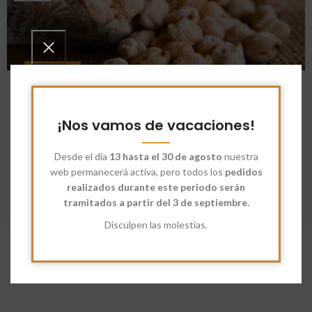
NOTICIAS
Beneficios de consumir legumbres
como parte de una dieta variada
¡Nos vamos de vacaciones!
Anaisorozcosanz
Desde el día
13 hasta el 30 de agosto
nuestra
Beneficios de consumir legumbres como parte de una dieta
web permanecerá activa, pero todos los
pedidos
variada: lentejas, judías, garbanzos, etc.
realizados durante este periodo serán
SEGUIR LEYENDO
tramitados a partir del 3 de septiembre.
Disculpen las molestias.