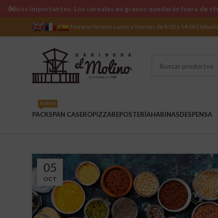
Avisos importantes: Los cereales en granos quedarán fuera de sto
Horario Verano: Lunes a Viernes de 8:00 a 14:00 | Sábad
NUEVO
PACKS
PAN CASERO
PIZZA
REPOSTERÍA
HARINAS
DESPENSA
05
OCT