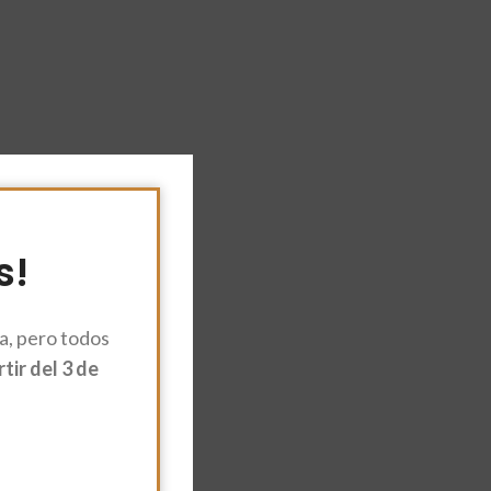
s!
, pero todos
ir del 3 de