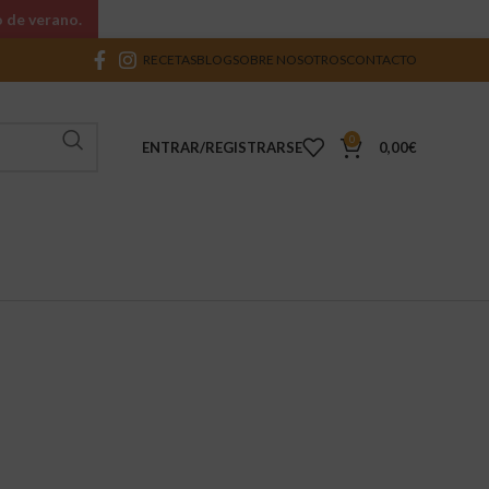
o de verano.
RECETAS
BLOG
SOBRE NOSOTROS
CONTACTO
0
ENTRAR/REGISTRARSE
0,00
€