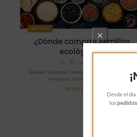
NOTICIAS
¿Dónde comprar semillas
ecológicas?
Por
Dimayou
¡
Tabla de Contenidos: Introducción ¿Qué son las semillas
ecológicas? ¿Dónde comprar semi...
SEGUIR LEYENDO
Desde el día
los
pedidos 