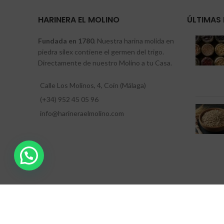
HARINERA EL MOLINO
ÚLTIMAS 
Fundada en 1780
. Nuestra harina molida en
piedra sílex contiene el germen del trigo.
Directamente de nuestro Molino a tu Casa.
Calle Los Molinos, 4, Coín (Málaga)
(+34) 952 45 05 96
info@harineraelmolino.com