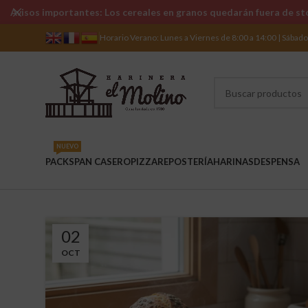
Avisos importantes: Los cereales en granos quedarán fuera de sto
Horario Verano: Lunes a Viernes de 8:00 a 14:00 | Sábad
NUEVO
PACKS
PAN CASERO
PIZZA
REPOSTERÍA
HARINAS
DESPENSA
02
OCT