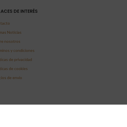
LACES DE INTERÉS
tacto
mas Noticias
re nosotros
minos y condiciones
ticas de privacidad
ticas de cookies
cios de envío