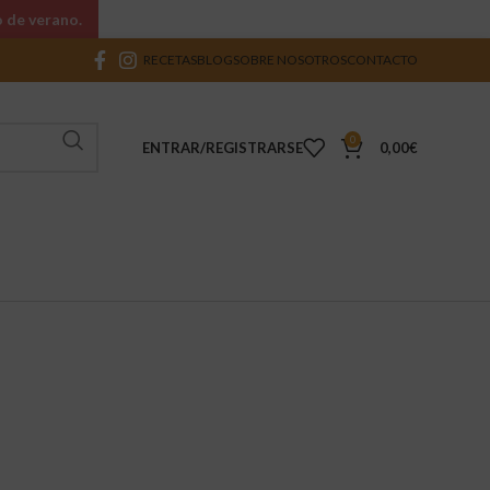
o de verano.
RECETAS
BLOG
SOBRE NOSOTROS
CONTACTO
0
ENTRAR/REGISTRARSE
0,00
€