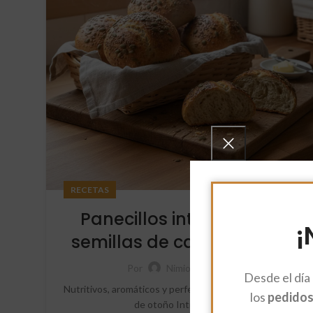
RECETAS
Panecillos integrales con
¡
semillas de calabaza y lino
Por
NimioEstudio
Desde el día
Nutritivos, aromáticos y perfectos para acompañar sopas
los
pedidos 
de otoño Introducción ...