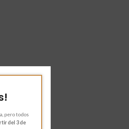
s!
, pero todos
ir del 3 de