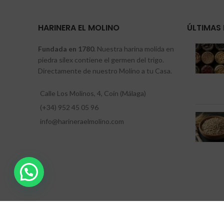
HARINERA EL MOLINO
ÚLTIMAS 
Fundada en 1780
. Nuestra harina molida en
piedra sílex contiene el germen del trigo.
Directamente de nuestro Molino a tu Casa.
Calle Los Molinos, 4, Coín (Málaga)
(+34) 952 45 05 96
info@harineraelmolino.com