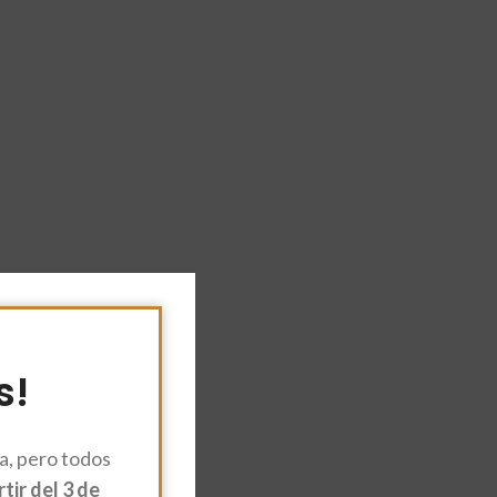
s!
, pero todos
ir del 3 de