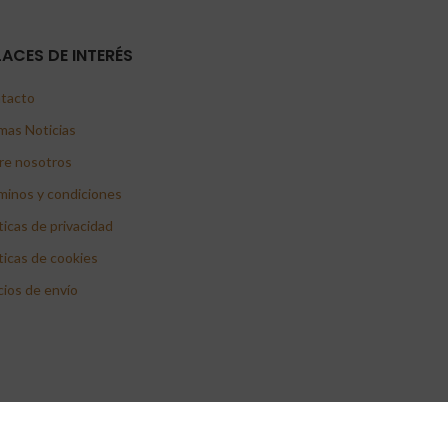
LACES DE INTERÉS
tacto
mas Noticias
re nosotros
minos y condiciones
ticas de privacidad
ticas de cookies
cios de envío