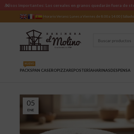
Avisos importantes: Los cereales en granos quedarán fuera de sto
Horario Verano: Lunes a Viernes de 8:00 a 14:00 | Sábad
NUEVO
PACKS
PAN CASERO
PIZZA
REPOSTERÍA
HARINAS
DESPENSA
05
ENE