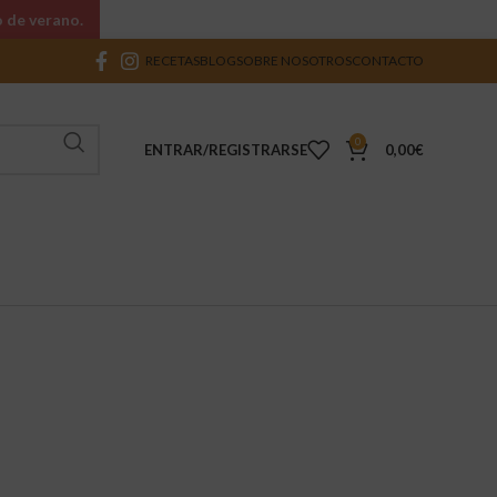
o de verano.
RECETAS
BLOG
SOBRE NOSOTROS
CONTACTO
0
ENTRAR/REGISTRARSE
0,00
€