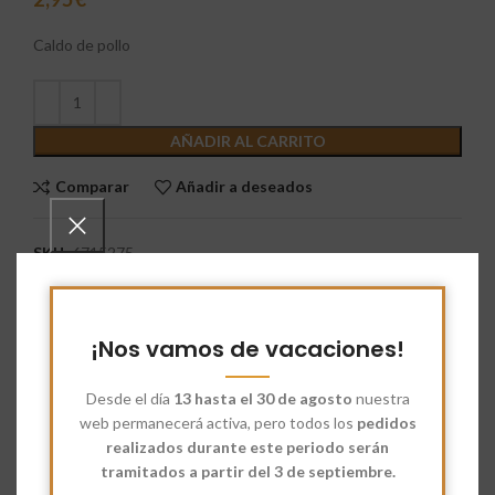
Caldo de pollo
AÑADIR AL CARRITO
Comparar
Añadir a deseados
SKU:
6715275
Categorías:
Despensa
,
Otros
Share:
¡Nos vamos de vacaciones!
Descripción
Desde el día
13 hasta el 30 de agosto
nuestra
Este
caldo de pollo
esta compuesto por los siguientes
web permanecerá activa, pero todos los
pedidos
ingredientes, todos de origen ecológico: agua, carne y grasa
realizados durante este periodo serán
de pollo, hortalizas (apio, cebolla), aceite de oliva virgen extra,
tramitados a partir del 3 de septiembre.
sal marina, almidón, especias (cúrcuma, pimienta, macis,