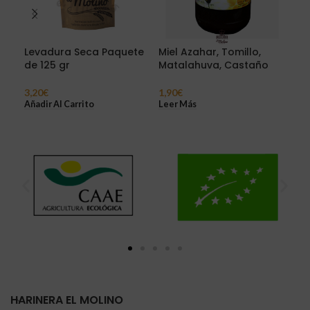
Levadura Seca Paquete
Miel Azahar, Tomillo,
Cil
de 125 gr
Matalahuva, Castaño
eco
3,20
€
1,90
€
1,4
Añadir Al Carrito
Leer Más
Sel
HARINERA EL MOLINO