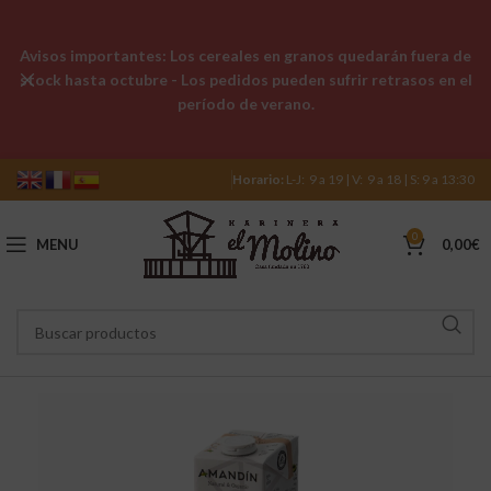
Avisos importantes: Los cereales en granos quedarán fuera de
stock hasta octubre - Los pedidos pueden sufrir retrasos en el
período de verano.
Horario:
L-J: 9 a 19 | V: 9 a 18 | S: 9 a 13:30
0
MENU
0,00
€