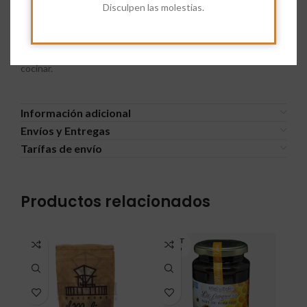
Disculpen las molestias.
romero), aroma natural de pollo, extracto natural. Es un caldo
brillante con un sutil aroma a caldo de pollo con interesante
fondo de verduras. En boca persiste la suculencia y el retorno
suave es idéntico al primer olfato. Ideal para sopas o para
cocinar.
Información adicional
Envíos y Entregas
Tarífas de envío
Productos relacionados
AGOT
ADO