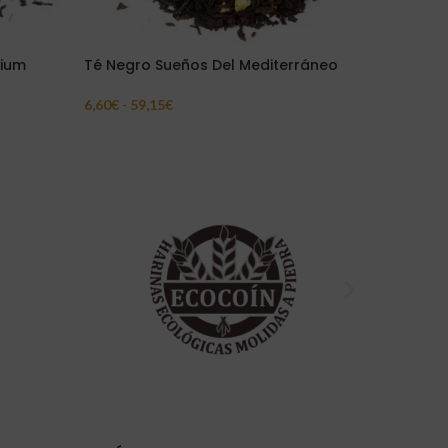
mium
Té Negro Sueños Del Mediterráneo
Pu Erh 1
6,60
€
-
59,15
€
12,10
€
-
1
Seleccionar Opciones
Seleccion