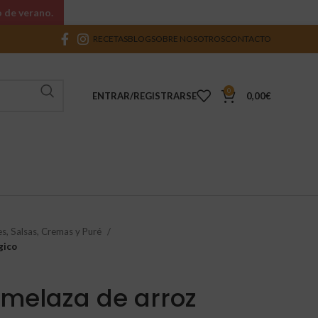
o de verano.
RECETAS
BLOG
SOBRE NOSOTROS
CONTACTO
0
ENTRAR/REGISTRARSE
0,00
€
es, Salsas, Cremas y Puré
gico
melaza de arroz