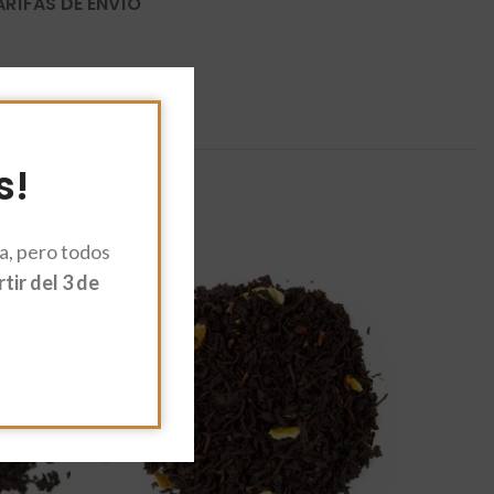
ARÍFAS DE ENVÍO
s!
, pero todos
ir del 3 de