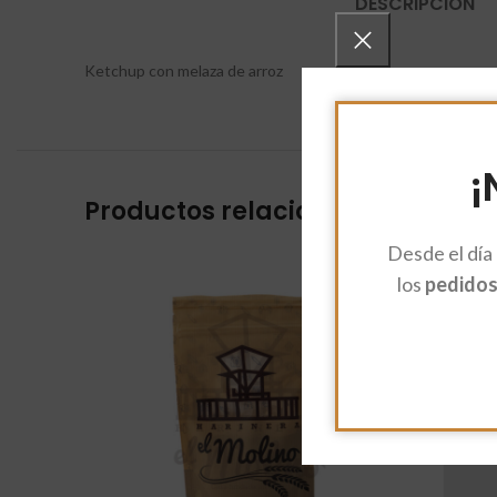
DESCRIPCIÓN
Ketchup con melaza de arroz
¡
Productos relacionados
Desde el día
los
pedidos 