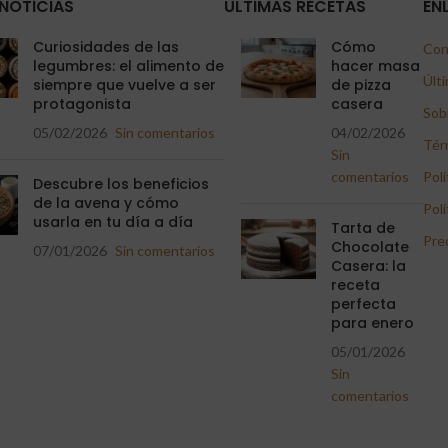
NOTICIAS
ÚLTIMAS RECETAS
EN
Curiosidades de las
Cómo
Con
legumbres: el alimento de
hacer masa
Últi
siempre que vuelve a ser
de pizza
protagonista
casera
Sob
05/02/2026
Sin comentarios
04/02/2026
Tér
Sin
comentarios
Polí
Descubre los beneficios
de la avena y cómo
Polí
usarla en tu día a día
Tarta de
Pre
Chocolate
07/01/2026
Sin comentarios
Casera: la
receta
perfecta
para enero
05/01/2026
Sin
comentarios