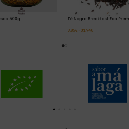
esco 500g
Té Negro Breakfast Eco Pre
3,85
€
-
31,94
€
Carrito
Seleccionar Opciones