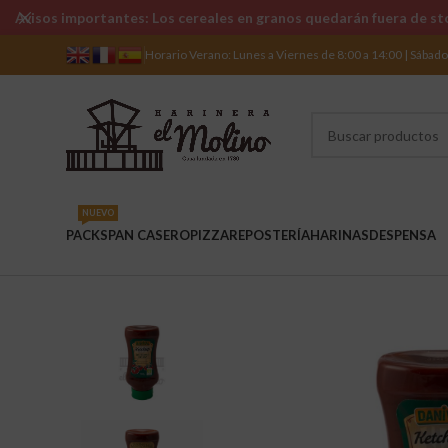
Avisos importantes: Los cereales en granos quedarán fuera de sto
Horario Verano: Lunes a Viernes de 8:00 a 14:00 | Sábad
NUEVO
PACKS
PAN CASERO
PIZZA
REPOSTERÍA
HARINAS
DESPENSA