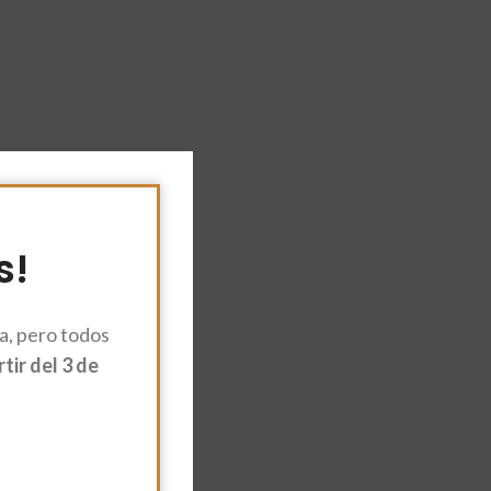
s!
, pero todos
ir del 3 de