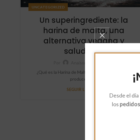
UNCATEGORIZED
Un superingrediente: la
harina de malta, una
alternativa vegana y
saludable
Por
Anaisorozcosanz
¡
¿Qué es la Harina de Malta? La harina de malta se
produce a pa...
SEGUIR LEYENDO
Desde el día
los
pedidos 