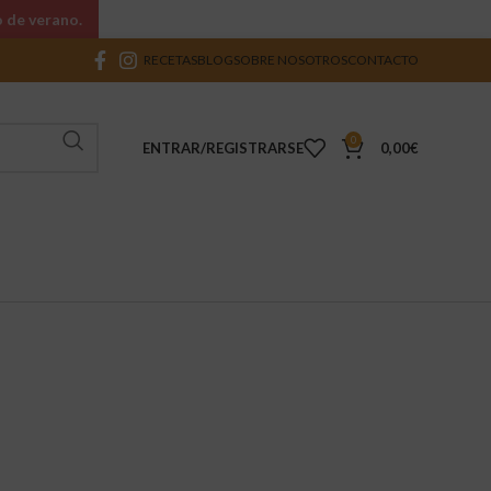
o de verano.
RECETAS
BLOG
SOBRE NOSOTROS
CONTACTO
0
ENTRAR/REGISTRARSE
0,00
€