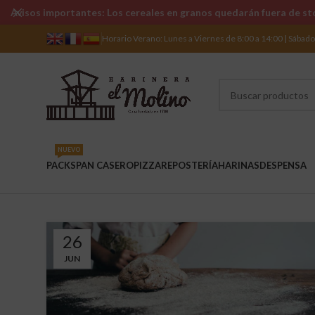
Avisos importantes: Los cereales en granos quedarán fuera de sto
Horario Verano: Lunes a Viernes de 8:00 a 14:00 | Sábad
NUEVO
PACKS
PAN CASERO
PIZZA
REPOSTERÍA
HARINAS
DESPENSA
26
JUN