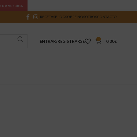
o de verano.
RECETAS
BLOG
SOBRE NOSOTROS
CONTACTO
0
ENTRAR/REGISTRARSE
0,00
€