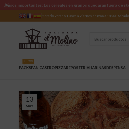
Avisos importantes: Los cereales en granos quedarán fuera de sto
Horario Verano: Lunes a Viernes de 8:00 a 14:00 | Sábad
NUEVO
PACKS
PAN CASERO
PIZZA
REPOSTERÍA
HARINAS
DESPENSA
13
MAY