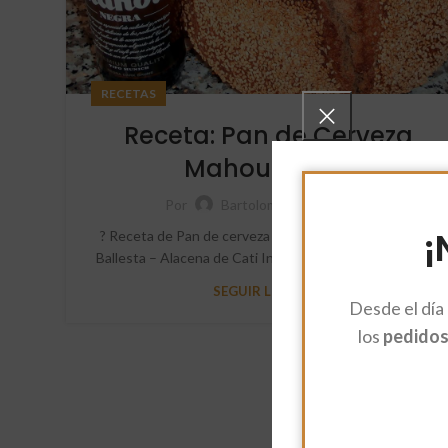
RECETAS
Receta: Pan de Cerveza
Mahou Negra
Por
Bartolomé Méndez
¡
? Receta de Pan de cerveza Mahou negra. | ✍ Cati
Ballesta – Alacena de Cati Ingredientes : Masa madre ...
SEGUIR LEYENDO
Desde el día
los
pedidos 