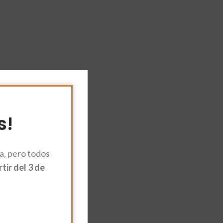
s!
, pero todos
ir del 3 de