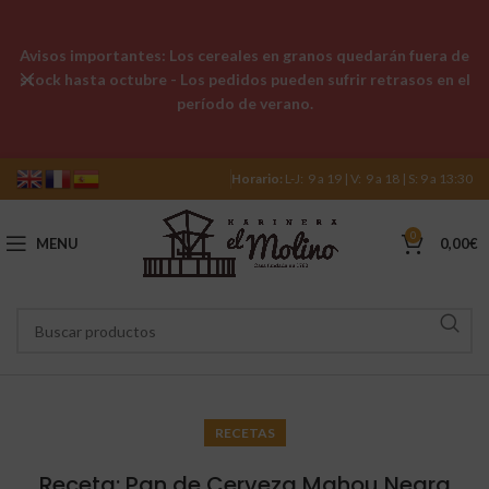
Avisos importantes: Los cereales en granos quedarán fuera de
stock hasta octubre - Los pedidos pueden sufrir retrasos en el
período de verano.
Horario:
L-J: 9 a 19 | V: 9 a 18 | S: 9 a 13:30
0
MENU
0,00
€
RECETAS
Receta: Pan de Cerveza Mahou Negra