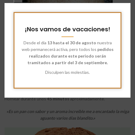
¡Nos vamos de vacaciones!
Desde el día
13 hasta el 30 de agosto
nuestra
Precalentar el horno con una bandeja dentro en la base del horno a
web permanecerá activa, pero todos los
pedidos
250º grados
.
realizados durante este periodo serán
tramitados a partir del 3 de septiembre.
Cuando el horno este caliente hacerle los cortes a la masa para que
Disculpen las molestias.
greñe e introducir en el horno echando un poco de agua en la
bandeja que esta en el horno para crear vapor. bajar la temperatura
a
220º grados
. A los 15 minutos retirar la bandeja del vapor agua.
Hornear durante unos
45 minutos
aproximadamente.
«Es un pan con sabor y un aroma increíble me a encantado la miga
aguanto varios días blandito.»