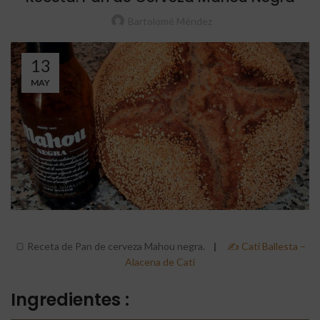
Bartolomé Méndez
13
MAY
🍞 Receta de Pan de cerveza Mahou negra.
|
✍ Cati Ballesta –
Alacena de Cati
Ingredientes :