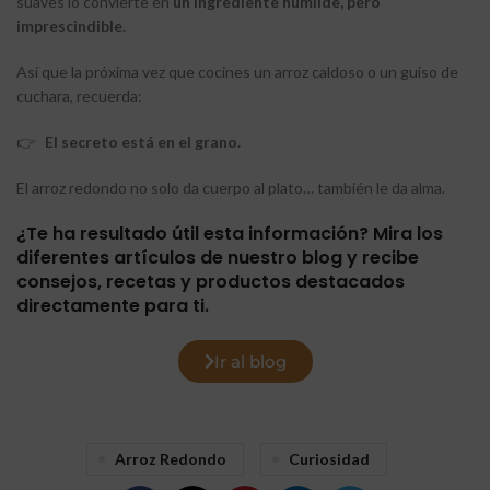
suaves lo convierte en
un ingrediente humilde, pero
imprescindible.
Así que la próxima vez que cocines un arroz caldoso o un guiso de
cuchara, recuerda:
👉
El secreto está en el grano.
El arroz redondo no solo da cuerpo al plato… también le da alma.
¿Te ha resultado útil esta información? M
ira los
diferentes artículos de nuestro blog y recibe
consejos, recetas y productos destacados
directamente para ti.
Ir al blog
Arroz Redondo
Curiosidad