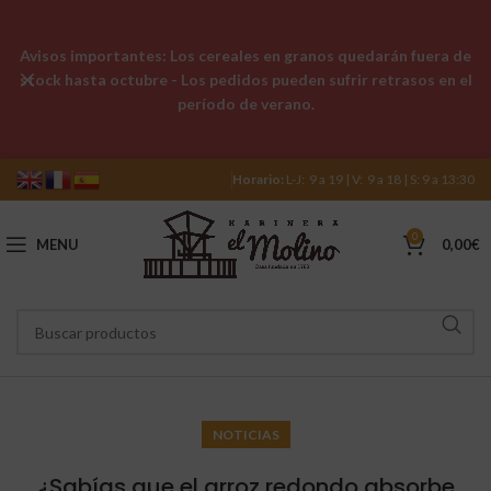
Avisos importantes: Los cereales en granos quedarán fuera de
stock hasta octubre - Los pedidos pueden sufrir retrasos en el
período de verano.
Horario:
L-J: 9 a 19 | V: 9 a 18 | S: 9 a 13:30
0
MENU
0,00
€
NOTICIAS
¿Sabías que el arroz redondo absorbe