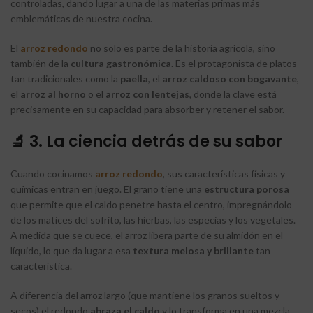
controladas, dando lugar a una de las materias primas más
emblemáticas de nuestra cocina.
El
arroz redondo
no solo es parte de la historia agrícola, sino
también de la
cultura gastronómica
. Es el protagonista de platos
tan tradicionales como la
paella
, el
arroz caldoso con bogavante
,
el
arroz al horno
o el
arroz con lentejas
, donde la clave está
precisamente en su capacidad para absorber y retener el sabor.
🔬 3. La ciencia detrás de su sabor
Cuando cocinamos
arroz redondo
, sus características físicas y
químicas entran en juego. El grano tiene una
estructura porosa
que permite que el caldo penetre hasta el centro, impregnándolo
de los matices del sofrito, las hierbas, las especias y los vegetales.
A medida que se cuece, el arroz libera parte de su almidón en el
líquido, lo que da lugar a esa
textura melosa y brillante
tan
característica.
A diferencia del arroz largo (que mantiene los granos sueltos y
secos) el redondo
abraza el caldo
y lo transforma en una mezcla