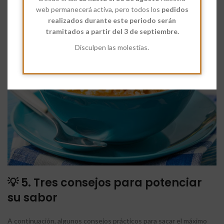
web permanecerá activa, pero todos los
pedidos
menos almidón y no se pegan.
realizados durante este periodo serán
tramitados a partir del 3 de septiembre.
Disculpen las molestias.
💡 5. Tres consejos para potenciar
su sabor
A continuación, algunos consejos prácticos para sacar el máximo