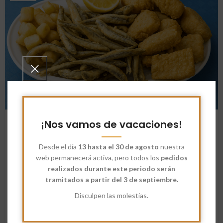
NOTICIAS
¡Nos vamos de vacaciones!
Pescaíto frito: el alma crujiente de
Andalucía
Desde el día
13 hasta el 30 de agosto
nuestra
web permanecerá activa, pero todos los
pedidos
NimioEstudio
realizados durante este periodo serán
Hay olores que definen una tierra. Andalucía huele a azahar, a
tramitados a partir del 3 de septiembre.
mar... y a fritura recién hecha. Y si hay una receta que
Disculpen las molestias.
sintetiza su es...
SEGUIR LEYENDO