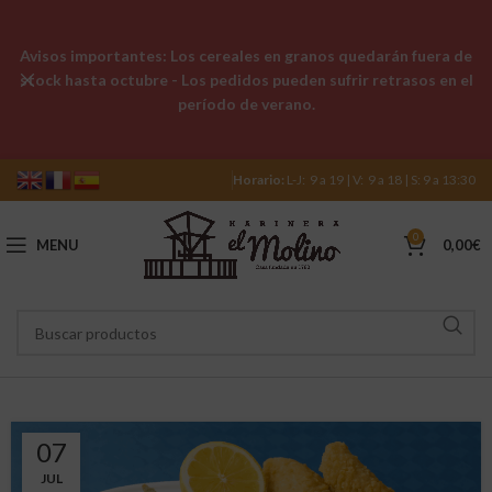
Avisos importantes: Los cereales en granos quedarán fuera de
stock hasta octubre - Los pedidos pueden sufrir retrasos en el
período de verano.
Horario:
L-J: 9 a 19 | V: 9 a 18 | S: 9 a 13:30
0
MENU
0,00
€
07
JUL